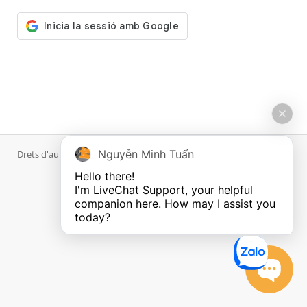
Nguyễn Minh Tuấn
Drets d'autor © 2026 MaxServer.com. Tots els drets reservats.
Hello there!

I'm LiveChat Support, your helpful 
companion here. How may I assist you 
today?