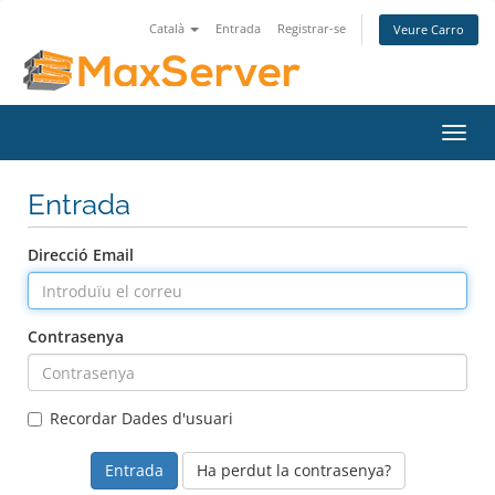
Català
Entrada
Registrar-se
Veure Carro
Canv
la
nave
Entrada
Direcció Email
Contrasenya
Recordar Dades d'usuari
Ha perdut la contrasenya?