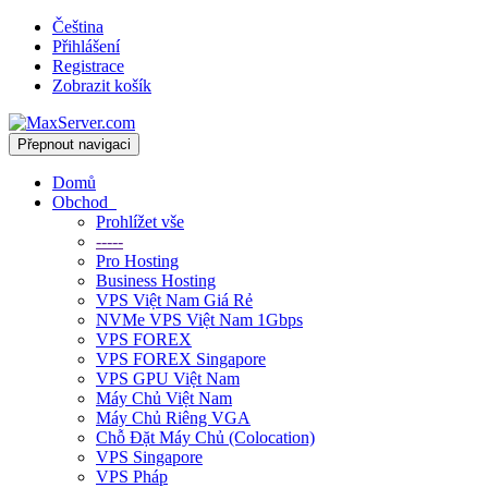
Čeština
Přihlášení
Registrace
Zobrazit košík
Přepnout navigaci
Domů
Obchod
Prohlížet vše
-----
Pro Hosting
Business Hosting
VPS Việt Nam Giá Rẻ
NVMe VPS Việt Nam 1Gbps
VPS FOREX
VPS FOREX Singapore
VPS GPU Việt Nam
Máy Chủ Việt Nam
Máy Chủ Riêng VGA
Chỗ Đặt Máy Chủ (Colocation)
VPS Singapore
VPS Pháp