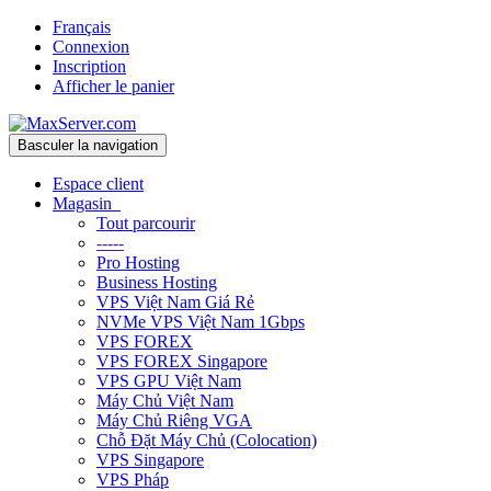
Français
Connexion
Inscription
Afficher le panier
Basculer la navigation
Espace client
Magasin
Tout parcourir
-----
Pro Hosting
Business Hosting
VPS Việt Nam Giá Rẻ
NVMe VPS Việt Nam 1Gbps
VPS FOREX
VPS FOREX Singapore
VPS GPU Việt Nam
Máy Chủ Việt Nam
Máy Chủ Riêng VGA
Chỗ Đặt Máy Chủ (Colocation)
VPS Singapore
VPS Pháp