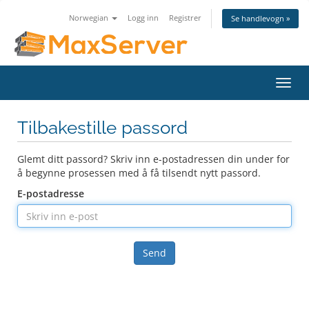
Norwegian
Logg inn
Registrer
Se handlevogn »
Bytt
navig
Tilbakestille passord
Glemt ditt passord? Skriv inn e-postadressen din under for
å begynne prosessen med å få tilsendt nytt passord.
E-postadresse
Send