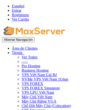
Español
Entrar
Registrarse
Ver Carrito
Alternar Navegación
Área de Clientes
Tienda
Ver Todos
-----
Pro Hosting
Business Hosting
VPS Việt Nam Giá Rẻ
NVMe VPS Việt Nam 1Gbps
VPS FOREX
VPS FOREX Singapore
VPS GPU Việt Nam
Máy Chủ Việt Nam
Máy Chủ Riêng VGA
Chỗ Đặt Máy Chủ (Colocation)