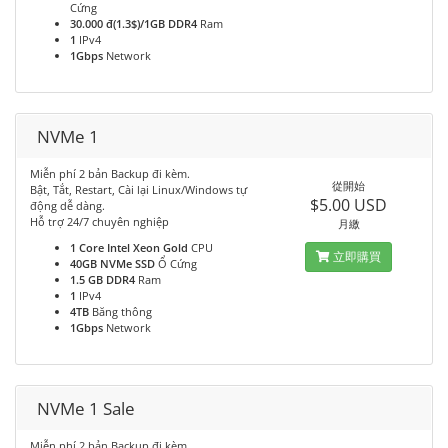
Cứng
30.000 đ(1.3$)/1GB DDR4
Ram
1
IPv4
1Gbps
Network
NVMe 1
Miễn phí 2 bản Backup đi kèm.
從開始
Bật, Tắt, Restart, Cài lại Linux/Windows tự
$5.00 USD
động dễ dàng.
Hỗ trợ 24/7 chuyên nghiệp
月繳
1 Core Intel Xeon Gold
CPU
立即購買
40GB NVMe SSD
Ổ Cứng
1.5 GB DDR4
Ram
1
IPv4
4TB
Băng thông
1Gbps
Network
NVMe 1 Sale
Miễn phí 2 bản Backup đi kèm.