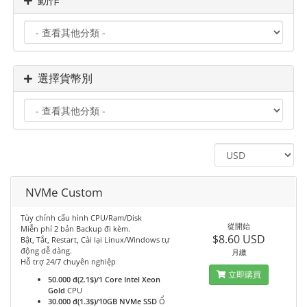
動作
選擇貨幣別
NVMe Custom
Tùy chỉnh cấu hình CPU/Ram/Disk
從開始
Miễn phí 2 bản Backup đi kèm.
$8.60 USD
Bật, Tắt, Restart, Cài lại Linux/Windows tự
động dễ dàng.
月繳
Hỗ trợ 24/7 chuyên nghiệp
立即購買
50.000 đ(2.1$)/1 Core Intel Xeon
Gold
CPU
30.000 đ(1.3$)/10GB NVMe SSD
Ổ