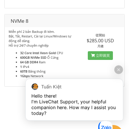
NVMe 8
Miễn phí 2 bản Backup đi kèm.
從開始
Bật, Tắt, Restart, Cài lại Linux/Windows tự
$285.00 USD
động dễ dàng.
Hỗ trợ 24/7 chuyên nghiệp
月繳
32 Core Intel Xeon Gold
CPU
立即購買
600GB NVMe SSD
Ổ Cứng
64 GB DDR4
Ram
1
IPv4
60TB
Băng thông
1Gbps
Network
Tuấn Kiệt
Hello there!

I'm LiveChat Support, your helpful 
companion here. How may I assist you 
today?