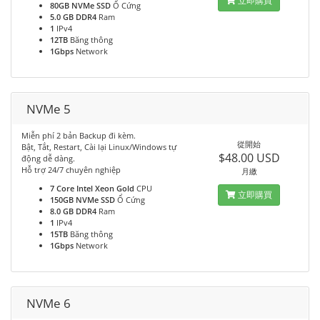
立即購買
80GB NVMe SSD
Ổ Cứng
5.0 GB DDR4
Ram
1
IPv4
12TB
Băng thông
1Gbps
Network
NVMe 5
Miễn phí 2 bản Backup đi kèm.
從開始
Bật, Tắt, Restart, Cài lại Linux/Windows tự
$48.00 USD
động dễ dàng.
Hỗ trợ 24/7 chuyên nghiệp
月繳
7 Core Intel Xeon Gold
CPU
立即購買
150GB NVMe SSD
Ổ Cứng
8.0 GB DDR4
Ram
1
IPv4
15TB
Băng thông
1Gbps
Network
NVMe 6