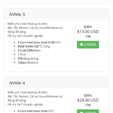
NVMe 3
Miễn phí 2 bản Backup đi kèm.
從開始
Bật, Tắt, Restart, Cài lại Linux/Windows tự
$13.00 USD
động dễ dàng.
Hỗ trợ 24/7 chuyên nghiệp
月繳
3 Core Intel Xeon Gold 6138
CPU
立即購買
60GB NVMe SSD
Ổ Cứng
3.0 GB DDR4
Ram
1
IPv4
9TB
Băng thông
1Gbps
Network
NVMe 4
Miễn phí 2 bản Backup đi kèm.
從開始
Bật, Tắt, Restart, Cài lại Linux/Windows tự
$24.00 USD
động dễ dàng.
Hỗ trợ 24/7 chuyên nghiệp
月繳
4 Core Intel Xeon Gold
CPU