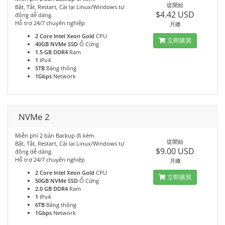
從開始
Bật, Tắt, Restart, Cài lại Linux/Windows tự
$4.42 USD
động dễ dàng.
Hỗ trợ 24/7 chuyên nghiệp
月繳
2 Core Intel Xeon Gold
CPU
立即購買
40GB NVMe SSD
Ổ Cứng
1.5 GB DDR4
Ram
1
IPv4
5TB
Băng thông
1Gbps
Network
NVMe 2
Miễn phí 2 bản Backup đi kèm.
從開始
Bật, Tắt, Restart, Cài lại Linux/Windows tự
$9.00 USD
động dễ dàng.
Hỗ trợ 24/7 chuyên nghiệp
月繳
2 Core Intel Xeon Gold
CPU
立即購買
50GB NVMe SSD
Ổ Cứng
2.0 GB DDR4
Ram
1
IPv4
6TB
Băng thông
1Gbps
Network