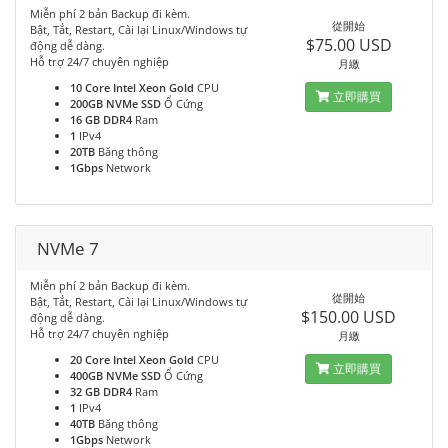
Miễn phí 2 bản Backup đi kèm.
從開始
Bật, Tắt, Restart, Cài lại Linux/Windows tự
$75.00 USD
động dễ dàng.
Hỗ trợ 24/7 chuyên nghiệp
月繳
10 Core Intel Xeon Gold
CPU
立即購買
200GB NVMe SSD
Ổ Cứng
16 GB DDR4
Ram
1
IPv4
20TB
Băng thông
1Gbps
Network
NVMe 7
Miễn phí 2 bản Backup đi kèm.
從開始
Bật, Tắt, Restart, Cài lại Linux/Windows tự
$150.00 USD
động dễ dàng.
Hỗ trợ 24/7 chuyên nghiệp
月繳
20 Core Intel Xeon Gold
CPU
立即購買
400GB NVMe SSD
Ổ Cứng
32 GB DDR4
Ram
1
IPv4
40TB
Băng thông
1Gbps
Network