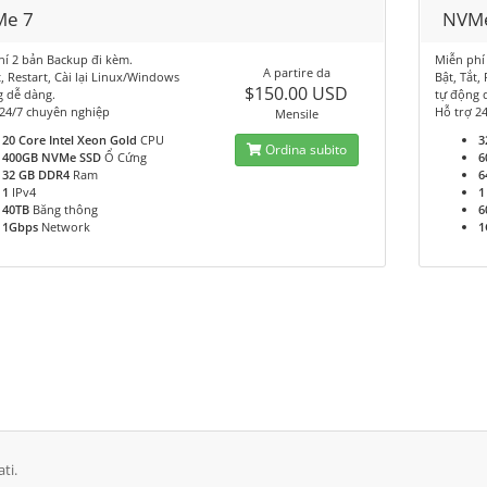
e 7
NVM
hí 2 bản Backup đi kèm.
Miễn phí
A partire da
t, Restart, Cài lại Linux/Windows
Bật, Tắt,
$150.00 USD
g dễ dàng.
tự động 
 24/7 chuyên nghiệp
Hỗ trợ 2
Mensile
20 Core Intel Xeon Gold
CPU
3
Ordina subito
400GB NVMe SSD
Ổ Cứng
6
32 GB DDR4
Ram
6
1
IPv4
1
40TB
Băng thông
6
1Gbps
Network
1
ti.