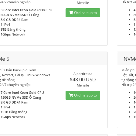
 24/7 chuyên nghiệp
Hỗ trợ 2
Mensile
3 Core Intel Xeon Gold 6138
CPU
4
Ordina subito
60GB NVMe SSD
Ổ Cứng
8
3.0 GB DDR4
Ram
5
1
IPv4
1
9TB
Băng thông
1
1Gbps
Network
1
e 5
NVM
hí 2 bản Backup đi kèm.
Miễn phí
A partire da
t, Restart, Cài lại Linux/Windows
Bật, Tắt,
$48.00 USD
g dễ dàng.
tự động 
 24/7 chuyên nghiệp
Hỗ trợ 2
Mensile
7 Core Intel Xeon Gold
CPU
1
Ordina subito
150GB NVMe SSD
Ổ Cứng
2
8.0 GB DDR4
Ram
1
1
IPv4
1
15TB
Băng thông
2
1Gbps
Network
1