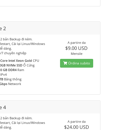
e 2
 2 bản Backup đi kèm.
A partire da
 Restart, Cài lại Linux/Windows
$9.00 USD
dễ dàng.
4/7 chuyên nghiệp
Mensile
 Core Intel Xeon Gold
CPU
Ordina subito
0GB NVMe SSD
Ổ Cứng
.0 GB DDR4
Ram
IPv4
TB
Băng thông
Gbps
Network
e 4
 2 bản Backup đi kèm.
A partire da
 Restart, Cài lại Linux/Windows
$24.00 USD
dễ dàng.