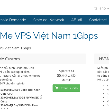
Italiano
chivio Domande
Stato del Network
Affiliati
Contattaci!
Me VPS Việt Nam 1Gbps
PS Việt Nam 1Gbps
e Custom
NVM
ỉnh cấu hình CPU/Ram/Disk
Miễn phí
A partire da
hí 2 bản Backup đi kèm.
Bật, Tắt,
$8.60 USD
t, Restart, Cài lại Linux/Windows
tự động 
g dễ dàng.
Hỗ trợ 2
Mensile
 24/7 chuyên nghiệp
1
Ordina subito
50.000 đ(2.1$)/1 Core Intel Xeon
4
Gold
CPU
1
30.000 đ(1.3$)/10GB NVMe SSD
Ổ
1
Cứng
4
30.000 đ(1.3$)/1GB DDR4
Ram
1