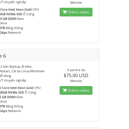
4/7 chuyên nghiệp
Mensile
 Core Intel Xeon Gold
CPU
Ordina subito
0GB NVMe SSD
Ổ Cứng
.0 GB DDR4
Ram
IPv4
2TB
Băng thông
Gbps
Network
e 6
 2 bản Backup đi kèm.
A partire da
 Restart, Cài lại Linux/Windows
$75.00 USD
dễ dàng.
4/7 chuyên nghiệp
Mensile
0 Core Intel Xeon Gold
CPU
Ordina subito
00GB NVMe SSD
Ổ Cứng
6 GB DDR4
Ram
IPv4
0TB
Băng thông
Gbps
Network