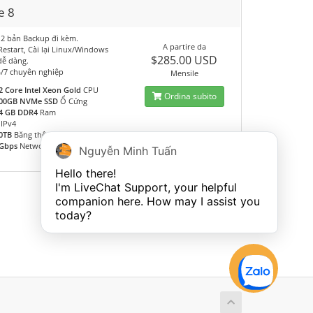
e 8
 2 bản Backup đi kèm.
A partire da
 Restart, Cài lại Linux/Windows
$285.00 USD
dễ dàng.
4/7 chuyên nghiệp
Mensile
2 Core Intel Xeon Gold
CPU
Ordina subito
00GB NVMe SSD
Ổ Cứng
4 GB DDR4
Ram
IPv4
0TB
Băng thông
Gbps
Network
Nguyễn Minh Tuấn
Hello there!

I'm LiveChat Support, your helpful 
companion here. How may I assist you 
today?