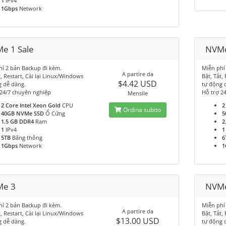
1
IPv4
1Gbps
Network
e 1 Sale
NVM
hí 2 bản Backup đi kèm.
Miễn phí
A partire da
t, Restart, Cài lại Linux/Windows
Bật, Tắt,
$4.42 USD
g dễ dàng.
tự động 
 24/7 chuyên nghiệp
Hỗ trợ 2
Mensile
2 Core Intel Xeon Gold
CPU
2
Ordina subito
40GB NVMe SSD
Ổ Cứng
5
1.5 GB DDR4
Ram
2
1
IPv4
1
5TB
Băng thông
6
1Gbps
Network
1
e 3
NVM
hí 2 bản Backup đi kèm.
Miễn phí
A partire da
t, Restart, Cài lại Linux/Windows
Bật, Tắt,
$13.00 USD
g dễ dàng.
tự động 