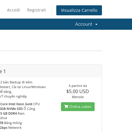
Accedi
Registrati
Visualizza Carrello
Account
e 1
 2 bản Backup đi kèm.
A partire da
 Restart, Cài lại Linux/Windows
$5.00 USD
dễ dàng.
4/7 chuyên nghiệp
Mensile
 Core Intel Xeon Gold
CPU
Ordina subito
0GB NVMe SSD
Ổ Cứng
.5 GB DDR4
Ram
IPv4
TB
Băng thông
Gbps
Network