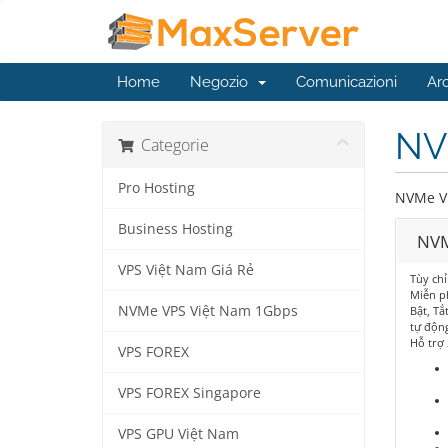
Home
Negozio
Comunicazioni
Ar
NV
Categorie
Pro Hosting
NVMe V
Business Hosting
NVM
VPS Việt Nam Giá Rẻ
Tùy ch
Miễn p
NVMe VPS Việt Nam 1Gbps
Bật, Tắ
tự độn
Hỗ trợ
VPS FOREX
VPS FOREX Singapore
VPS GPU Việt Nam