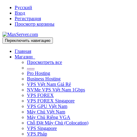
Русский
Вход
Регистрация
Просмотр корзины
Переключить навигацию
Главная
Магазин
Просмотреть все
-----
Pro Hosting
Business Hosting
VPS Việt Nam Giá Rẻ
NVMe VPS Việt Nam 1Gbps
VPS FOREX
VPS FOREX Singapore
VPS GPU Việt Nam
Máy Chủ Việt Nam
Máy Chủ Riêng VGA
Chỗ Đặt Máy Chủ (Colocation)
VPS Singapore
VPS Pháp