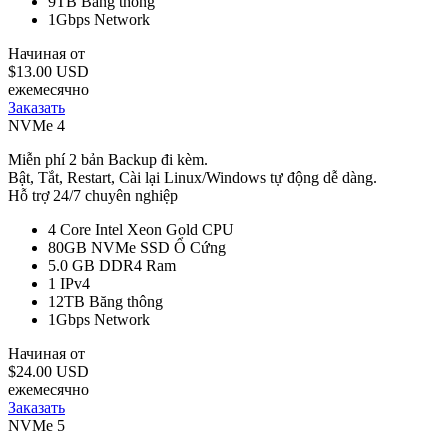
9TB
Băng thông
1Gbps
Network
Начиная от
$13.00 USD
ежемесячно
Заказать
NVMe 4
Miễn phí 2 bản Backup đi kèm.
Bật, Tắt, Restart, Cài lại Linux/Windows tự động dễ dàng.
Hỗ trợ 24/7 chuyên nghiệp
4 Core Intel Xeon Gold
CPU
80GB NVMe SSD
Ổ Cứng
5.0 GB DDR4
Ram
1
IPv4
12TB
Băng thông
1Gbps
Network
Начиная от
$24.00 USD
ежемесячно
Заказать
NVMe 5