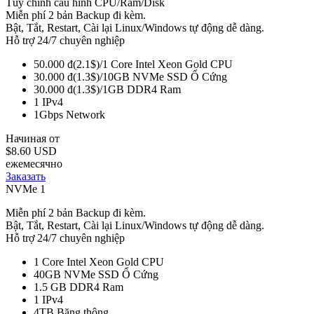
Tùy chỉnh cấu hình CPU/Ram/Disk
Miễn phí 2 bản Backup đi kèm.
Bật, Tắt, Restart, Cài lại Linux/Windows tự động dễ dàng.
Hỗ trợ 24/7 chuyên nghiệp
50.000 đ(2.1$)/1 Core Intel Xeon Gold
CPU
30.000 đ(1.3$)/10GB NVMe SSD
Ổ Cứng
30.000 đ(1.3$)/1GB DDR4
Ram
1
IPv4
1Gbps
Network
Начиная от
$8.60 USD
ежемесячно
Заказать
NVMe 1
Miễn phí 2 bản Backup đi kèm.
Bật, Tắt, Restart, Cài lại Linux/Windows tự động dễ dàng.
Hỗ trợ 24/7 chuyên nghiệp
1 Core Intel Xeon Gold
CPU
40GB NVMe SSD
Ổ Cứng
1.5 GB DDR4
Ram
1
IPv4
4TB
Băng thông