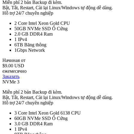
Miễn phí 2 bản Backup đi kèm.
Bật, Tắt, Restart, Cài lại Linux/Windows tự động dễ dàng.
Hỗ trợ 24/7 chuyên nghiệp
2 Core Intel Xeon Gold
CPU
50GB NVMe SSD
Ổ Cứng
2.0 GB DDR4
Ram
1
IPv4
6TB
Băng thông
1Gbps
Network
Начиная от
$9.00 USD
ежемесячно
Заказать
NVMe 3
Miễn phí 2 bản Backup đi kèm.
Bật, Tắt, Restart, Cài lại Linux/Windows tự động dễ dàng.
Hỗ trợ 24/7 chuyên nghiệp
3 Core Intel Xeon Gold 6138
CPU
60GB NVMe SSD
Ổ Cứng
3.0 GB DDR4
Ram
1
IPv4