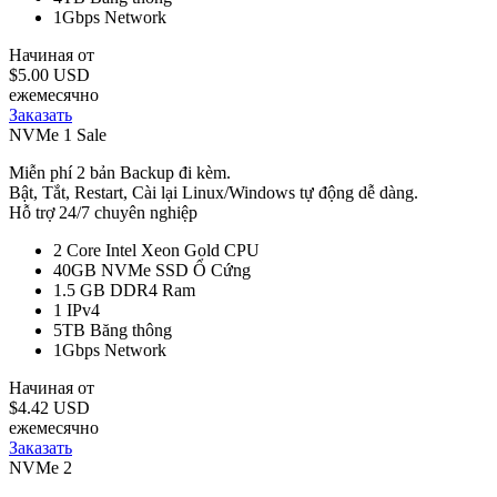
1Gbps
Network
Начиная от
$5.00 USD
ежемесячно
Заказать
NVMe 1 Sale
Miễn phí 2 bản Backup đi kèm.
Bật, Tắt, Restart, Cài lại Linux/Windows tự động dễ dàng.
Hỗ trợ 24/7 chuyên nghiệp
2 Core Intel Xeon Gold
CPU
40GB NVMe SSD
Ổ Cứng
1.5 GB DDR4
Ram
1
IPv4
5TB
Băng thông
1Gbps
Network
Начиная от
$4.42 USD
ежемесячно
Заказать
NVMe 2