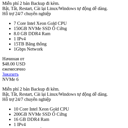
Miễn phí 2 bản Backup đi kèm.
Bật, Tắt, Restart, Cài lại Linux/Windows tự động dễ dàng.
Hỗ trợ 24/7 chuyên nghiệp
7 Core Intel Xeon Gold
CPU
150GB NVMe SSD
Ổ Cứng
8.0 GB DDR4
Ram
1
IPv4
15TB
Băng thông
1Gbps
Network
Начиная от
$48.00 USD
ежемесячно
Заказать
NVMe 6
Miễn phí 2 bản Backup đi kèm.
Bật, Tắt, Restart, Cài lại Linux/Windows tự động dễ dàng.
Hỗ trợ 24/7 chuyên nghiệp
10 Core Intel Xeon Gold
CPU
200GB NVMe SSD
Ổ Cứng
16 GB DDR4
Ram
1
IPv4