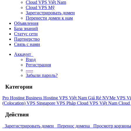
Cloud VPS Việt Nam
Cloud VPS Mỹ
Зарегистрировать домен
Перенести домен к нам
Объявления
База знаний
Статус сети
Партнерство
Связь с нами
Аккаунт
Вход
Регистрация
-----
Забыли пароль?
Категории
Pro Hosting
Business Hosting
VPS Việt Nam Giá Rẻ
NVMe VPS Vi
(Colocation)
VPS Singapore
VPS Pháp
Cloud VPS Việt Nam
Cloud
Действия
Зарегистрировать домен
Перенос домена
Просмотр корзин