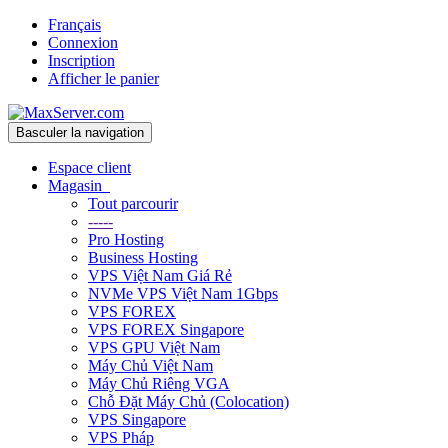
Français
Connexion
Inscription
Afficher le panier
Basculer la navigation
Espace client
Magasin
Tout parcourir
-----
Pro Hosting
Business Hosting
VPS Việt Nam Giá Rẻ
NVMe VPS Việt Nam 1Gbps
VPS FOREX
VPS FOREX Singapore
VPS GPU Việt Nam
Máy Chủ Việt Nam
Máy Chủ Riêng VGA
Chỗ Đặt Máy Chủ (Colocation)
VPS Singapore
VPS Pháp