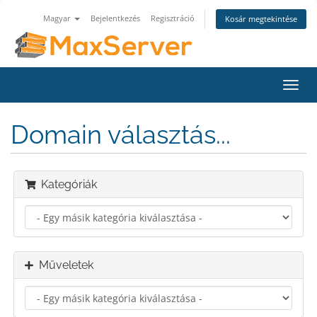
Magyar
Bejelentkezés
Regisztráció
Kosár megtekintése
Váltá
a
navig
Domain választás...
Kategóriák
Műveletek