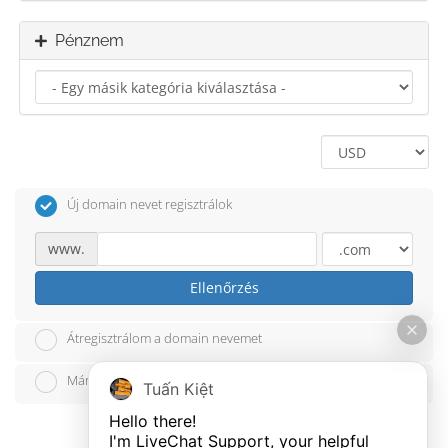
Pénznem
Új domain nevet regisztrálok
www.
Ellenőrzés
Átregisztrálom a domain nevemet
Már van domain nevem, azt használom
Tuấn Kiệt
Hello there!

I'm LiveChat Support, your helpful 