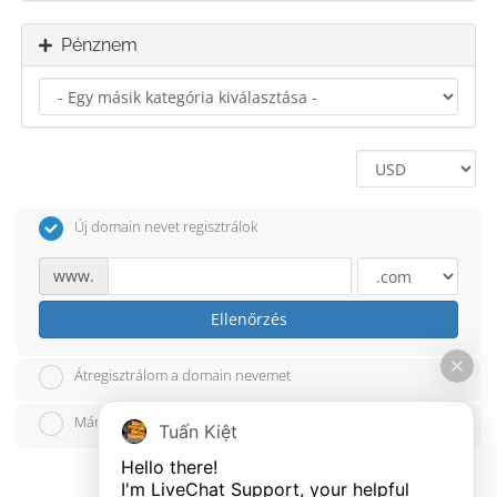
Pénznem
Új domain nevet regisztrálok
www.
Ellenőrzés
Átregisztrálom a domain nevemet
Már van domain nevem, azt használom
Tuấn Kiệt
Hello there!

I'm LiveChat Support, your helpful 