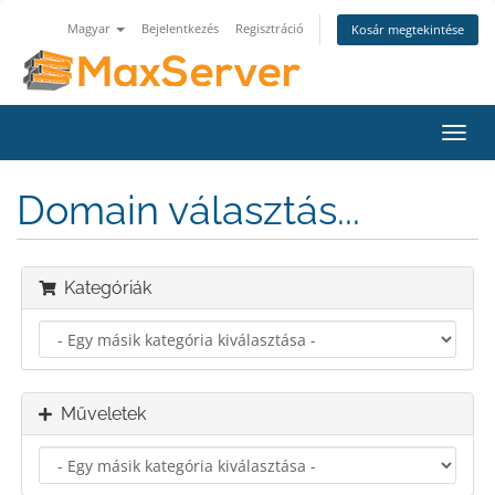
Magyar
Bejelentkezés
Regisztráció
Kosár megtekintése
Váltá
a
navig
Domain választás...
Kategóriák
Műveletek