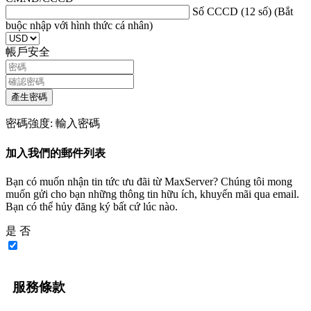
Số CCCD (12 số) (Bắt
buộc nhập với hình thức cá nhân)
帳戶安全
產生密碼
密碼強度: 輸入密碼
加入我們的郵件列表
Bạn có muốn nhận tin tức ưu đãi từ MaxServer? Chúng tôi mong
muốn gửi cho bạn những thông tin hữu ích, khuyến mãi qua email.
Bạn có thể hủy đăng ký bất cứ lúc nào.
是
否
服務條款