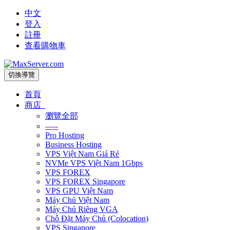
中文
登入
註冊
查看購物車
切換導覽
首頁
商店
瀏覽全部
-----
Pro Hosting
Business Hosting
VPS Việt Nam Giá Rẻ
NVMe VPS Việt Nam 1Gbps
VPS FOREX
VPS FOREX Singapore
VPS GPU Việt Nam
Máy Chủ Việt Nam
Máy Chủ Riêng VGA
Chỗ Đặt Máy Chủ (Colocation)
VPS Singapore