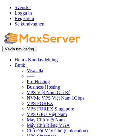
Svenska
Logga in
Registrera
Se kundvagnen
Växla navigering
Hem - Kundavdelning
Butik
Visa alla
-----
Pro Hosting
Business Hosting
VPS Việt Nam Giá Rẻ
NVMe VPS Việt Nam 1Gbps
VPS FOREX
VPS FOREX Singapore
VPS GPU Việt Nam
Máy Chủ Việt Nam
Máy Chủ Riêng VGA
Chỗ Đặt Máy Chủ (Colocation)