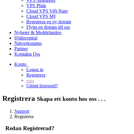
VPS Singapore
VPS Pháp
Cloud VPS Việt Nam
Cloud VPS Mỹ
Registrera en ny domän
Flytta en domän till oss
Nyheter & Meddelanden
Hjälpcentral
Nätverksstatus
Partner
Kontakta Oss
Konto
Logga in
Registrera
-----
Glömt lösenord?
Registrera
Skapa ett konto hos oss . . .
Support
Registrera
Redan Registrerad?