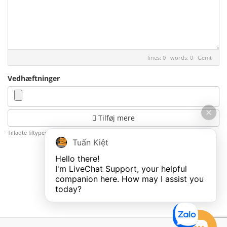
lines: 0 words: 0
Gemt
Vedhæftninger
Tilføj mere
Tilladte filtyper: .jpg, .gif, .jpeg, .png, .txt, .pdf (Maks. Filstørrelse: 2000MB)
Tuấn Kiệt
Hello there!

Annuller
I'm LiveChat Support, your helpful 
companion here. How may I assist you 
today?