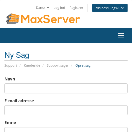
Dansk
Log ind
Registrer
Vis bestillingskurv
Skift
navig
Ny Sag
Support
Kundeside
Support sager
Opret sag
Navn
E-mail adresse
Emne