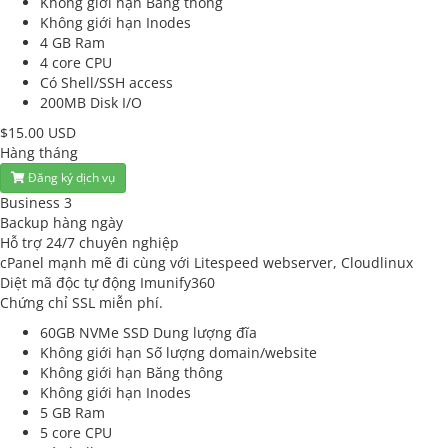
Không giới hạn
Băng thông
Không giới hạn
Inodes
4 GB
Ram
4 core
CPU
Có
Shell/SSH access
200MB
Disk I/O
$15.00 USD
Hàng tháng
Đăng ký dịch vụ
Business 3
Backup hàng ngày
Hỗ trợ 24/7 chuyên nghiệp
cPanel mạnh mẽ đi cùng với Litespeed webserver, Cloudlinux
Diệt mã độc tự động Imunify360
Chứng chỉ SSL miễn phí.
60GB NVMe SSD
Dung lượng đĩa
Không giới hạn
Số lượng domain/website
Không giới hạn
Băng thông
Không giới hạn
Inodes
5 GB
Ram
5 core
CPU