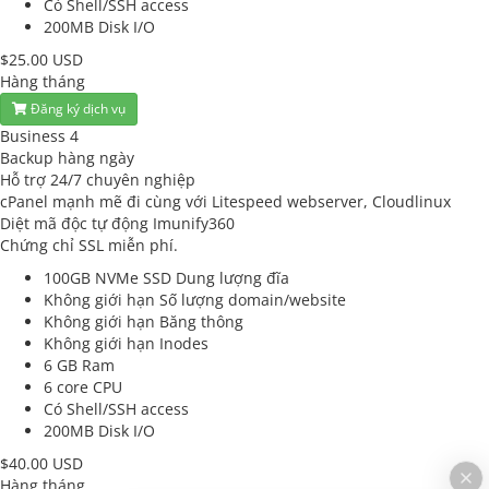
Có
Shell/SSH access
200MB
Disk I/O
$25.00 USD
Hàng tháng
Đăng ký dịch vụ
Business 4
Backup hàng ngày
Hỗ trợ 24/7 chuyên nghiệp
cPanel mạnh mẽ đi cùng với Litespeed webserver, Cloudlinux
Diệt mã độc tự động Imunify360
Chứng chỉ SSL miễn phí.
100GB NVMe SSD
Dung lượng đĩa
Không giới hạn
Số lượng domain/website
Không giới hạn
Băng thông
Không giới hạn
Inodes
6 GB
Ram
6 core
CPU
Có
Shell/SSH access
200MB
Disk I/O
$40.00 USD
Hàng tháng