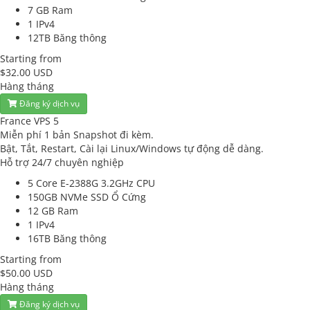
7 GB
Ram
1
IPv4
12TB
Băng thông
Starting from
$32.00 USD
Hàng tháng
Đăng ký dịch vụ
France VPS 5
Miễn phí 1 bản Snapshot đi kèm.
Bật, Tắt, Restart, Cài lại Linux/Windows tự động dễ dàng.
Hỗ trợ 24/7 chuyên nghiệp
5 Core E-2388G 3.2GHz
CPU
150GB NVMe SSD
Ổ Cứng
12 GB
Ram
1
IPv4
16TB
Băng thông
Starting from
$50.00 USD
Hàng tháng
Đăng ký dịch vụ