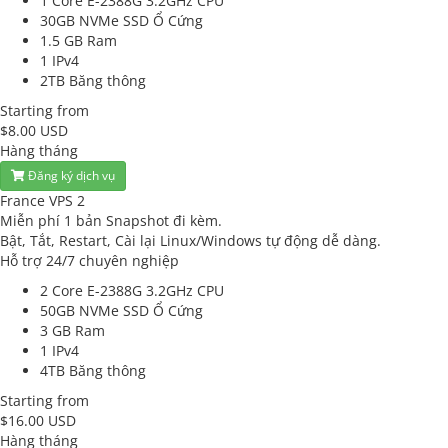
1 Core E-2388G 3.2GHz
CPU
30GB NVMe SSD
Ổ Cứng
1.5 GB
Ram
1
IPv4
2TB
Băng thông
Starting from
$8.00 USD
Hàng tháng
Đăng ký dịch vụ
France VPS 2
Miễn phí 1 bản Snapshot đi kèm.
Bật, Tắt, Restart, Cài lại Linux/Windows tự động dễ dàng.
Hỗ trợ 24/7 chuyên nghiệp
2 Core E-2388G 3.2GHz
CPU
50GB NVMe SSD
Ổ Cứng
3 GB
Ram
1
IPv4
4TB
Băng thông
Starting from
$16.00 USD
Hàng tháng