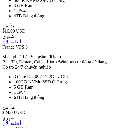
50GB NVMe SSD
Ổ Cứng
3 GB
Ram
1
IPv4
4TB
Băng thông
يبدأ من
$16.00 USD
شهري
أطلبه الآن
France VPS 3
Miễn phí 1 bản Snapshot đi kèm.
Bật, Tắt, Restart, Cài lại Linux/Windows tự động dễ dàng.
Hỗ trợ 24/7 chuyên nghiệp
3 Core E-2388G 3.2GHz
CPU
100GB NVMe SSD
Ổ Cứng
5 GB
Ram
1
IPv4
6TB
Băng thông
يبدأ من
$24.00 USD
شهري
أطلبه الآن