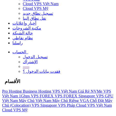
Cloud VPS Việt Nam
Cloud VPS Mỹ
تسجيل نطاق جديد
نقل نطاق إلينا
أخبار وإعلانات
مكتبة الشروحات
حالة الشبكة
نظام نقاطي
راسلنا
الحساب
تسجيل الدخول
الإشتراك
-----
فقدت بيانات الدخول ؟
الأقسام
Pro Hosting
Business Hosting
VPS Việt Nam Giá Rẻ
NVMe VPS
Việt Nam 1Gbps
VPS FOREX
VPS FOREX Singapore
VPS GPU
Việt Nam
Máy Chủ Việt Nam
Máy Chủ Riêng VGA
Chỗ Đặt Máy
Chủ (Colocation)
VPS Singapore
VPS Pháp
Cloud VPS Việt Nam
Cloud VPS Mỹ