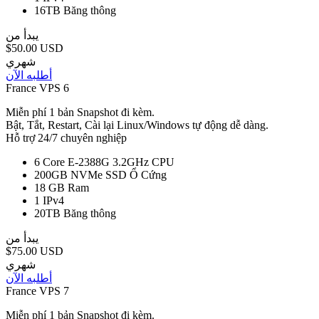
16TB
Băng thông
يبدأ من
$50.00 USD
شهري
أطلبه الآن
France VPS 6
Miễn phí 1 bản Snapshot đi kèm.
Bật, Tắt, Restart, Cài lại Linux/Windows tự động dễ dàng.
Hỗ trợ 24/7 chuyên nghiệp
6 Core E-2388G 3.2GHz
CPU
200GB NVMe SSD
Ổ Cứng
18 GB
Ram
1
IPv4
20TB
Băng thông
يبدأ من
$75.00 USD
شهري
أطلبه الآن
France VPS 7
Miễn phí 1 bản Snapshot đi kèm.