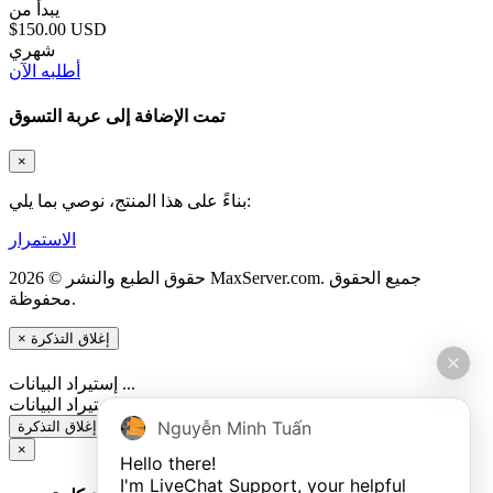
يبدأ من
$150.00 USD
شهري
أطلبه الآن
تمت الإضافة إلى عربة التسوق
×
بناءً على هذا المنتج، نوصي بما يلي:
الاستمرار
حقوق الطبع والنشر © 2026 MaxServer.com. جميع الحقوق
محفوظة.
×
إغلاق التذكرة
إستيراد البيانات ...
إستيراد البيانات ...
Nguyễn Minh Tuấn
إدخال
إغلاق التذكرة
×
Hello there!

I'm LiveChat Support, your helpful 