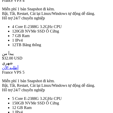
France VPS 4
Miễn phí 1 bản Snapshot đi kèm.
Bật, Tắt, Restart, Cài lại Linux/Windows tự động dễ dàng.
Hỗ trợ 24/7 chuyên nghiệp
4 Core E-2388G 3.2GHz
CPU
120GB NVMe SSD
Ổ Cứng
7 GB
Ram
1
IPv4
12TB
Băng thông
يبدأ من
$32.00 USD
شهري
أطلبه الآن
France VPS 5
Miễn phí 1 bản Snapshot đi kèm.
Bật, Tắt, Restart, Cài lại Linux/Windows tự động dễ dàng.
Hỗ trợ 24/7 chuyên nghiệp
5 Core E-2388G 3.2GHz
CPU
150GB NVMe SSD
Ổ Cứng
12 GB
Ram
1
IPv4