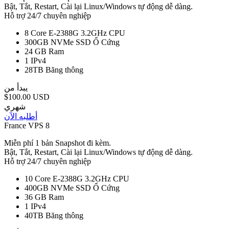
Bật, Tắt, Restart, Cài lại Linux/Windows tự động dễ dàng.
Hỗ trợ 24/7 chuyên nghiệp
8 Core E-2388G 3.2GHz
CPU
300GB NVMe SSD
Ổ Cứng
24 GB
Ram
1
IPv4
28TB
Băng thông
يبدأ من
$100.00 USD
شهري
أطلبه الآن
France VPS 8
Miễn phí 1 bản Snapshot đi kèm.
Bật, Tắt, Restart, Cài lại Linux/Windows tự động dễ dàng.
Hỗ trợ 24/7 chuyên nghiệp
10 Core E-2388G 3.2GHz
CPU
400GB NVMe SSD
Ổ Cứng
36 GB
Ram
1
IPv4
40TB
Băng thông