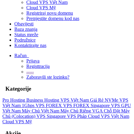
Cloud VPS Việt Nam
Cloud VPS Mỹ
Registriraj novu domenu
Premjestite domenu kod nas
Obavijesti
Baza znanja
Status mreže
Podružnice
Kontaktirajte nas
Račun
Prijava
Registtracija
-----
Zaboravili ste lozinku?
Kategorije
Pro Hosting
Business Hosting
VPS Việt Nam Giá Rẻ
NVMe VPS
Việt Nam 1Gbps
VPS FOREX
VPS FOREX Singapore
VPS GPU
Việt Nam
Máy Chủ Việt Nam
Máy Chủ Riêng VGA
Chỗ Đặt Máy
Chủ (Colocation)
VPS Singapore
VPS Pháp
Cloud VPS Việt Nam
Cloud VPS Mỹ
Akcije