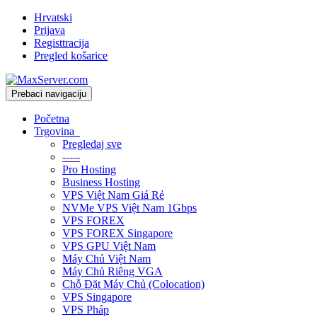
Hrvatski
Prijava
Registtracija
Pregled košarice
Prebaci navigaciju
Početna
Trgovina
Pregledaj sve
-----
Pro Hosting
Business Hosting
VPS Việt Nam Giá Rẻ
NVMe VPS Việt Nam 1Gbps
VPS FOREX
VPS FOREX Singapore
VPS GPU Việt Nam
Máy Chủ Việt Nam
Máy Chủ Riêng VGA
Chỗ Đặt Máy Chủ (Colocation)
VPS Singapore
VPS Pháp