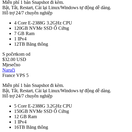
Miễn phí 1 bản Snapshot đi kèm.
Bật, Tắt, Restart, Cài lại Linux/Windows tự động dễ dàng.
Hỗ trợ 24/7 chuyên nghiệp
4 Core E-2388G 3.2GHz
CPU
120GB NVMe SSD
Ổ Cứng
7 GB
Ram
1
IPv4
12TB
Băng thông
S početkom od
$32.00 USD
Mjesečno
Naruči
France VPS 5
Miễn phí 1 bản Snapshot đi kèm.
Bật, Tắt, Restart, Cài lại Linux/Windows tự động dễ dàng.
Hỗ trợ 24/7 chuyên nghiệp
5 Core E-2388G 3.2GHz
CPU
150GB NVMe SSD
Ổ Cứng
12 GB
Ram
1
IPv4
16TB
Băng thông