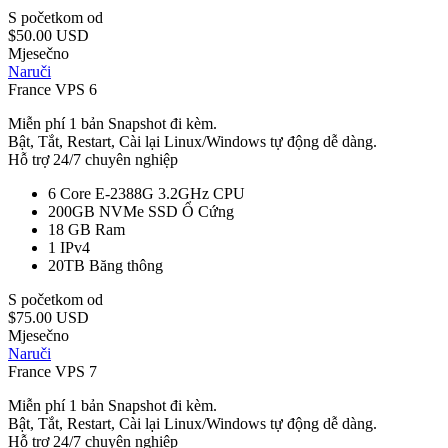
S početkom od
$50.00 USD
Mjesečno
Naruči
France VPS 6
Miễn phí 1 bản Snapshot đi kèm.
Bật, Tắt, Restart, Cài lại Linux/Windows tự động dễ dàng.
Hỗ trợ 24/7 chuyên nghiệp
6 Core E-2388G 3.2GHz
CPU
200GB NVMe SSD
Ổ Cứng
18 GB
Ram
1
IPv4
20TB
Băng thông
S početkom od
$75.00 USD
Mjesečno
Naruči
France VPS 7
Miễn phí 1 bản Snapshot đi kèm.
Bật, Tắt, Restart, Cài lại Linux/Windows tự động dễ dàng.
Hỗ trợ 24/7 chuyên nghiệp