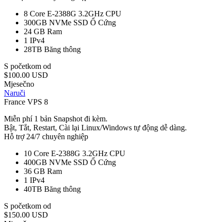
8 Core E-2388G 3.2GHz
CPU
300GB NVMe SSD
Ổ Cứng
24 GB
Ram
1
IPv4
28TB
Băng thông
S početkom od
$100.00 USD
Mjesečno
Naruči
France VPS 8
Miễn phí 1 bản Snapshot đi kèm.
Bật, Tắt, Restart, Cài lại Linux/Windows tự động dễ dàng.
Hỗ trợ 24/7 chuyên nghiệp
10 Core E-2388G 3.2GHz
CPU
400GB NVMe SSD
Ổ Cứng
36 GB
Ram
1
IPv4
40TB
Băng thông
S početkom od
$150.00 USD