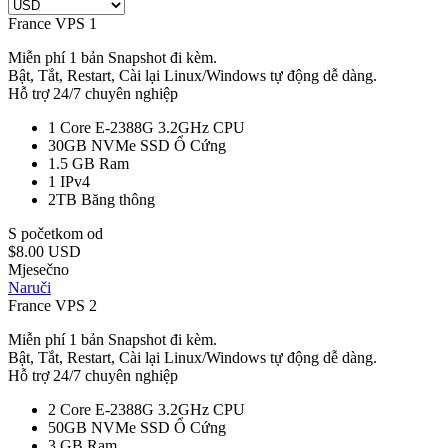
France VPS 1
Miễn phí 1 bản Snapshot đi kèm.
Bật, Tắt, Restart, Cài lại Linux/Windows tự động dễ dàng.
Hỗ trợ 24/7 chuyên nghiệp
1 Core E-2388G 3.2GHz
CPU
30GB NVMe SSD
Ổ Cứng
1.5 GB
Ram
1
IPv4
2TB
Băng thông
S početkom od
$8.00 USD
Mjesečno
Naruči
France VPS 2
Miễn phí 1 bản Snapshot đi kèm.
Bật, Tắt, Restart, Cài lại Linux/Windows tự động dễ dàng.
Hỗ trợ 24/7 chuyên nghiệp
2 Core E-2388G 3.2GHz
CPU
50GB NVMe SSD
Ổ Cứng
3 GB
Ram