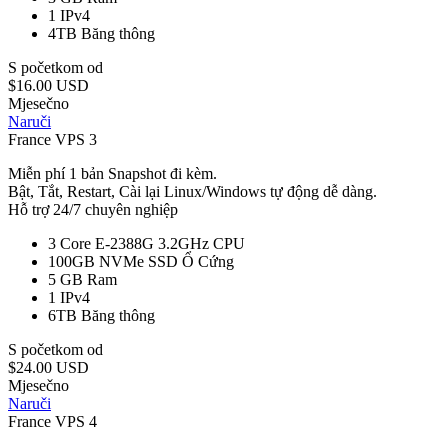
1
IPv4
4TB
Băng thông
S početkom od
$16.00 USD
Mjesečno
Naruči
France VPS 3
Miễn phí 1 bản Snapshot đi kèm.
Bật, Tắt, Restart, Cài lại Linux/Windows tự động dễ dàng.
Hỗ trợ 24/7 chuyên nghiệp
3 Core E-2388G 3.2GHz
CPU
100GB NVMe SSD
Ổ Cứng
5 GB
Ram
1
IPv4
6TB
Băng thông
S početkom od
$24.00 USD
Mjesečno
Naruči
France VPS 4