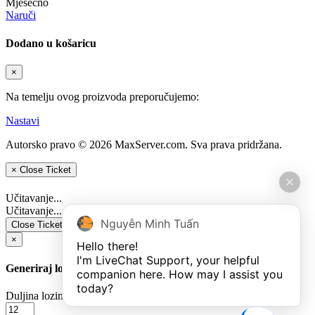
Mjesečno
Naruči
Dodano u košaricu
×
Na temelju ovog proizvoda preporučujemo:
Nastavi
Autorsko pravo © 2026 MaxServer.com. Sva prava pridržana.
×
Close Ticket
Učitavanje...
Učitavanje...
Nguyễn Minh Tuấn
Close Ticket
Pošalji
×
Hello there!

I'm LiveChat Support, your helpful 
Generiraj lozinku
companion here. How may I assist you 
today?
Duljina lozinke