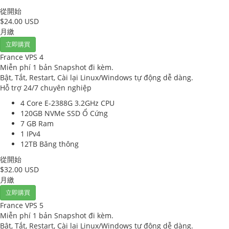
從開始
$24.00 USD
月繳
立即購買
France VPS 4
Miễn phí 1 bản Snapshot đi kèm.
Bật, Tắt, Restart, Cài lại Linux/Windows tự động dễ dàng.
Hỗ trợ 24/7 chuyên nghiệp
4 Core E-2388G 3.2GHz
CPU
120GB NVMe SSD
Ổ Cứng
7 GB
Ram
1
IPv4
12TB
Băng thông
從開始
$32.00 USD
月繳
立即購買
France VPS 5
Miễn phí 1 bản Snapshot đi kèm.
Bật, Tắt, Restart, Cài lại Linux/Windows tự động dễ dàng.