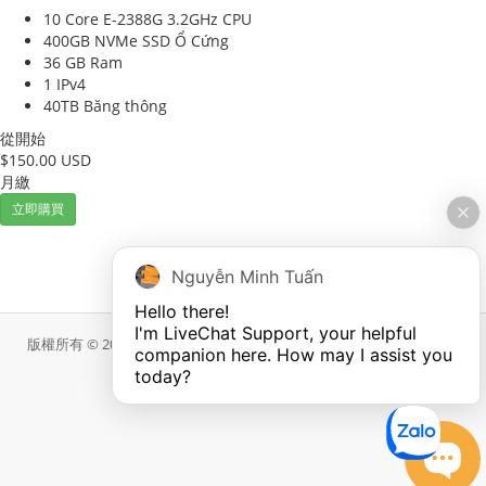
10 Core E-2388G 3.2GHz
CPU
400GB NVMe SSD
Ổ Cứng
36 GB
Ram
1
IPv4
40TB
Băng thông
從開始
$150.00 USD
月繳
立即購買
Nguyễn Minh Tuấn
Hello there!

I'm LiveChat Support, your helpful 
版權所有 © 2026 MaxServer.com。版權所有。
companion here. How may I assist you 
today?