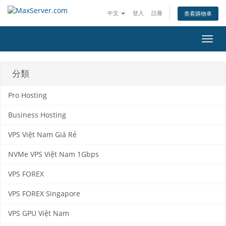
中文
登入
註冊
查看購物車
切
換
導
覽
分類
Pro Hosting
Business Hosting
VPS Việt Nam Giá Rẻ
NVMe VPS Việt Nam 1Gbps
VPS FOREX
VPS FOREX Singapore
VPS GPU Việt Nam