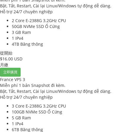
Bật, Tắt, Restart, Cài lại Linux/Windows tự động dễ dàng.
Hỗ trợ 24/7 chuyên nghiệp
2 Core E-2388G 3.2GHz
CPU
50GB NVMe SSD
Ổ Cứng
3 GB
Ram
1
IPv4
4TB
Băng thông
從開始
$16.00 USD
月繳
立即購買
France VPS 3
Miễn phí 1 bản Snapshot đi kèm.
Bật, Tắt, Restart, Cài lại Linux/Windows tự động dễ dàng.
Hỗ trợ 24/7 chuyên nghiệp
3 Core E-2388G 3.2GHz
CPU
100GB NVMe SSD
Ổ Cứng
5 GB
Ram
1
IPv4
6TB
Băng thông