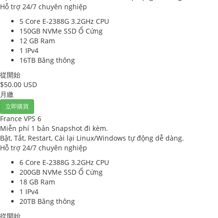
Hỗ trợ 24/7 chuyên nghiệp
5 Core E-2388G 3.2GHz
CPU
150GB NVMe SSD
Ổ Cứng
12 GB
Ram
1
IPv4
16TB
Băng thông
從開始
$50.00 USD
月繳
立即購買
France VPS 6
Miễn phí 1 bản Snapshot đi kèm.
Bật, Tắt, Restart, Cài lại Linux/Windows tự động dễ dàng.
Hỗ trợ 24/7 chuyên nghiệp
6 Core E-2388G 3.2GHz
CPU
200GB NVMe SSD
Ổ Cứng
18 GB
Ram
1
IPv4
20TB
Băng thông
從開始