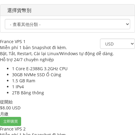
選擇貨幣別
France VPS 1
Miễn phí 1 bản Snapshot đi kèm.
Bật, Tắt, Restart, Cài lại Linux/Windows tự động dễ dàng.
Hỗ trợ 24/7 chuyên nghiệp
1 Core E-2388G 3.2GHz
CPU
30GB NVMe SSD
Ổ Cứng
1.5 GB
Ram
1
IPv4
2TB
Băng thông
從開始
$8.00 USD
月繳
立即購買
France VPS 2
Miễn phí 1 bản Snapshot đi kèm.