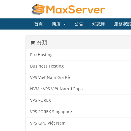
首頁
商店
公告
知識庫
服務狀
分類
Pro Hosting
Business Hosting
VPS Việt Nam Giá Rẻ
NVMe VPS Việt Nam 1Gbps
VPS FOREX
VPS FOREX Singapore
VPS GPU Việt Nam