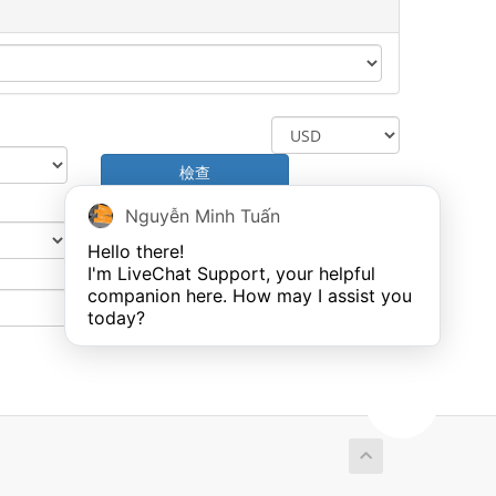
檢查
Nguyễn Minh Tuấn
轉移
Hello there!

I'm LiveChat Support, your helpful 
companion here. How may I assist you 
使用
today?