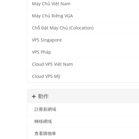
Máy Chủ Việt Nam
Máy Chủ Riêng VGA
Chỗ Đặt Máy Chủ (Colocation)
VPS Singapore
VPS Pháp
Cloud VPS Việt Nam
Cloud VPS Mỹ
動作
註冊新網域
轉移網域
查看購物車