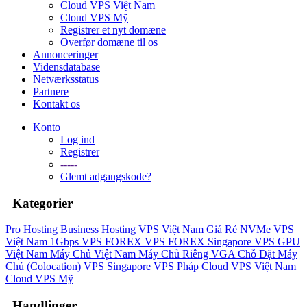
Cloud VPS Việt Nam
Cloud VPS Mỹ
Registrer et nyt domæne
Overfør domæne til os
Annonceringer
Vidensdatabase
Netværksstatus
Partnere
Kontakt os
Konto
Log ind
Registrer
-----
Glemt adgangskode?
Kategorier
Pro Hosting
Business Hosting
VPS Việt Nam Giá Rẻ
NVMe VPS
Việt Nam 1Gbps
VPS FOREX
VPS FOREX Singapore
VPS GPU
Việt Nam
Máy Chủ Việt Nam
Máy Chủ Riêng VGA
Chỗ Đặt Máy
Chủ (Colocation)
VPS Singapore
VPS Pháp
Cloud VPS Việt Nam
Cloud VPS Mỹ
Handlinger