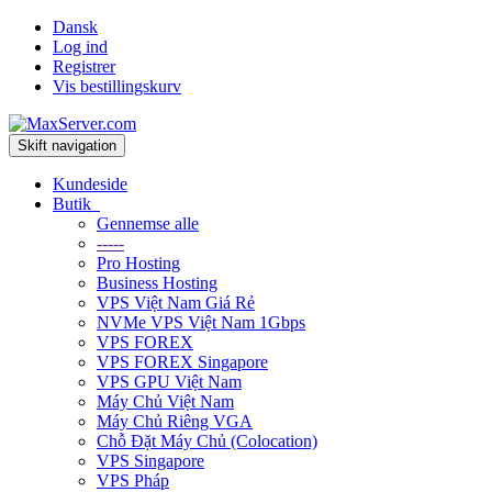
Dansk
Log ind
Registrer
Vis bestillingskurv
Skift navigation
Kundeside
Butik
Gennemse alle
-----
Pro Hosting
Business Hosting
VPS Việt Nam Giá Rẻ
NVMe VPS Việt Nam 1Gbps
VPS FOREX
VPS FOREX Singapore
VPS GPU Việt Nam
Máy Chủ Việt Nam
Máy Chủ Riêng VGA
Chỗ Đặt Máy Chủ (Colocation)
VPS Singapore
VPS Pháp