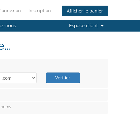
Connexion
Inscription
Afficher le panier
ez-nous
Espace client
..
Vérifier
e noms