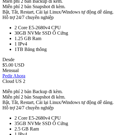
Miễn phí 2 bản Backup đi kèm.
Miễn phí 2 bản Snapshot đi kèm.
Bật, Tắt, Restart, Cài lại Linux/Windows tự động dễ dàng.
Hỗ trợ 24/7 chuyên nghiệp
2 Core E5-2680v4
CPU
30GB NVMe SSD
Ổ Cứng
1.25 GB
Ram
1
IPv4
1TB
Băng thông
Desde
$5.00 USD
Mensual
Pedir Ahora
Cloud US 2
Miễn phí 2 bản Backup đi kèm.
Miễn phí 2 bản Snapshot đi kèm.
Bật, Tắt, Restart, Cài lại Linux/Windows tự động dễ dàng.
Hỗ trợ 24/7 chuyên nghiệp
2 Core E5-2680v4
CPU
35GB NVMe SSD
Ổ Cứng
2.5 GB
Ram
1
IPv4