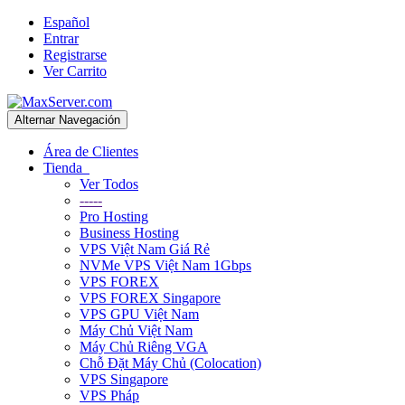
Español
Entrar
Registrarse
Ver Carrito
Alternar Navegación
Área de Clientes
Tienda
Ver Todos
-----
Pro Hosting
Business Hosting
VPS Việt Nam Giá Rẻ
NVMe VPS Việt Nam 1Gbps
VPS FOREX
VPS FOREX Singapore
VPS GPU Việt Nam
Máy Chủ Việt Nam
Máy Chủ Riêng VGA
Chỗ Đặt Máy Chủ (Colocation)
VPS Singapore
VPS Pháp