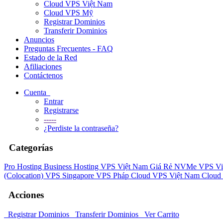
Cloud VPS Việt Nam
Cloud VPS Mỹ
Registrar Dominios
Transferir Dominios
Anuncios
Preguntas Frecuentes - FAQ
Estado de la Red
Afiliaciones
Contáctenos
Cuenta
Entrar
Registrarse
-----
¿Perdiste la contraseña?
Categorías
Pro Hosting
Business Hosting
VPS Việt Nam Giá Rẻ
NVMe VPS Vi
(Colocation)
VPS Singapore
VPS Pháp
Cloud VPS Việt Nam
Cloud
Acciones
Registrar Dominios
Transferir Dominios
Ver Carrito