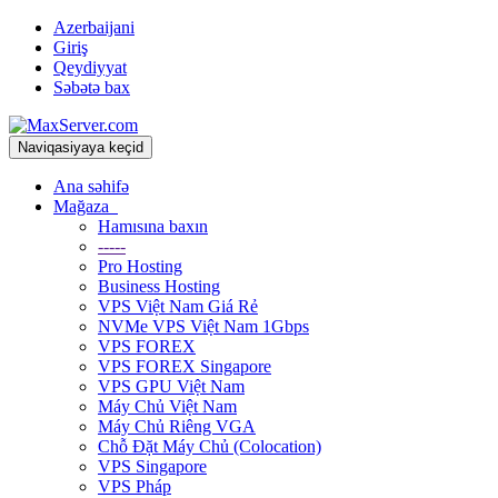
Azerbaijani
Giriş
Qeydiyyat
Səbətə bax
Naviqasiyaya keçid
Ana səhifə
Mağaza
Hamısına baxın
-----
Pro Hosting
Business Hosting
VPS Việt Nam Giá Rẻ
NVMe VPS Việt Nam 1Gbps
VPS FOREX
VPS FOREX Singapore
VPS GPU Việt Nam
Máy Chủ Việt Nam
Máy Chủ Riêng VGA
Chỗ Đặt Máy Chủ (Colocation)
VPS Singapore
VPS Pháp