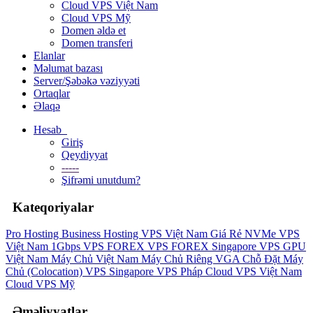
Cloud VPS Việt Nam
Cloud VPS Mỹ
Domen əldə et
Domen transferi
Elanlar
Məlumat bazası
Server/Şəbəkə vəziyyəti
Ortaqlar
Əlaqə
Hesab
Giriş
Qeydiyyat
-----
Şifrəmi unutdum?
Kateqoriyalar
Pro Hosting
Business Hosting
VPS Việt Nam Giá Rẻ
NVMe VPS
Việt Nam 1Gbps
VPS FOREX
VPS FOREX Singapore
VPS GPU
Việt Nam
Máy Chủ Việt Nam
Máy Chủ Riêng VGA
Chỗ Đặt Máy
Chủ (Colocation)
VPS Singapore
VPS Pháp
Cloud VPS Việt Nam
Cloud VPS Mỹ
Əməliyyatlar