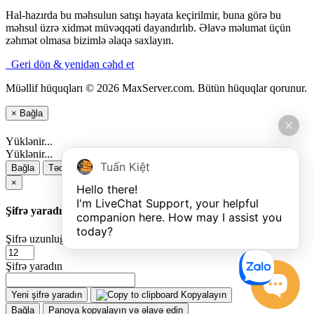
Hal-hazırda bu məhsulun satışı həyata keçirilmir, buna görə bu
məhsul üzrə xidmət müvəqqəti dayandırlıb. Əlavə məlumat üçün
zəhmət olmasa bizimlə əlaqə saxlayın.
Geri dön & yenidən cəhd et
Müəllif hüquqları © 2026 MaxServer.com. Bütün hüquqlar qorunur.
×
Bağla
Yüklənir...
Yüklənir...
Tuấn Kiệt
Bağla
Təqdim
×
Hello there!

I'm LiveChat Support, your helpful 
Şifrə yaradın
companion here. How may I assist you 
today?
Şifrə uzunluğu
Şifrə yaradın
Yeni şifrə yaradın
Kopyalayın
Bağla
Panoya kopyalayın və əlavə edin