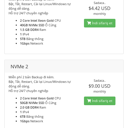
Sadəcə..
Bật, Tắt, Restart, Cài lại Linux/Windows tự
$4.42 USD
động dễ dàng.
Hỗ trợ 24/7 chuyên nghiệp
monthly
2 Core Intel Xeon Gold
CPU
İndi sifariş et
40GB NVMe SSD
Ổ Cứng
1.5 GB DDR4
Ram
1
IPv4
5TB
Băng thông
1Gbps
Network
NVMe 2
Miễn phí 2 bản Backup đi kèm.
Sadəcə..
Bật, Tắt, Restart, Cài lại Linux/Windows tự
$9.00 USD
động dễ dàng.
Hỗ trợ 24/7 chuyên nghiệp
monthly
2 Core Intel Xeon Gold
CPU
İndi sifariş et
50GB NVMe SSD
Ổ Cứng
2.0 GB DDR4
Ram
1
IPv4
6TB
Băng thông
1Gbps
Network