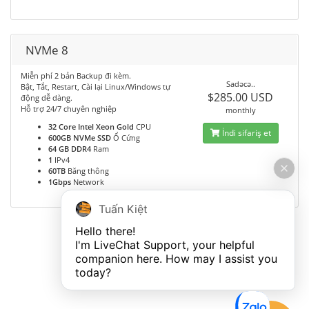
NVMe 8
Miễn phí 2 bản Backup đi kèm.
Sadəcə..
Bật, Tắt, Restart, Cài lại Linux/Windows tự
$285.00 USD
động dễ dàng.
Hỗ trợ 24/7 chuyên nghiệp
monthly
32 Core Intel Xeon Gold
CPU
İndi sifariş et
600GB NVMe SSD
Ổ Cứng
64 GB DDR4
Ram
1
IPv4
60TB
Băng thông
1Gbps
Network
Tuấn Kiệt
Hello there!

I'm LiveChat Support, your helpful 
companion here. How may I assist you 
today?