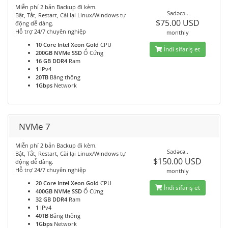
Miễn phí 2 bản Backup đi kèm.
Sadəcə..
Bật, Tắt, Restart, Cài lại Linux/Windows tự
$75.00 USD
động dễ dàng.
Hỗ trợ 24/7 chuyên nghiệp
monthly
10 Core Intel Xeon Gold
CPU
İndi sifariş et
200GB NVMe SSD
Ổ Cứng
16 GB DDR4
Ram
1
IPv4
20TB
Băng thông
1Gbps
Network
NVMe 7
Miễn phí 2 bản Backup đi kèm.
Sadəcə..
Bật, Tắt, Restart, Cài lại Linux/Windows tự
$150.00 USD
động dễ dàng.
Hỗ trợ 24/7 chuyên nghiệp
monthly
20 Core Intel Xeon Gold
CPU
İndi sifariş et
400GB NVMe SSD
Ổ Cứng
32 GB DDR4
Ram
1
IPv4
40TB
Băng thông
1Gbps
Network