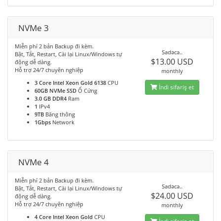
NVMe 3
Miễn phí 2 bản Backup đi kèm.
Sadəcə..
Bật, Tắt, Restart, Cài lại Linux/Windows tự
$13.00 USD
động dễ dàng.
Hỗ trợ 24/7 chuyên nghiệp
monthly
3 Core Intel Xeon Gold 6138
CPU
İndi sifariş et
60GB NVMe SSD
Ổ Cứng
3.0 GB DDR4
Ram
1
IPv4
9TB
Băng thông
1Gbps
Network
NVMe 4
Miễn phí 2 bản Backup đi kèm.
Sadəcə..
Bật, Tắt, Restart, Cài lại Linux/Windows tự
$24.00 USD
động dễ dàng.
Hỗ trợ 24/7 chuyên nghiệp
monthly
4 Core Intel Xeon Gold
CPU