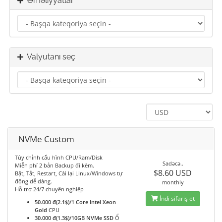
Əməliyyatlar
Valyutanı seç
NVMe Custom
Tùy chỉnh cấu hình CPU/Ram/Disk
Sadəcə..
Miễn phí 2 bản Backup đi kèm.
$8.60 USD
Bật, Tắt, Restart, Cài lại Linux/Windows tự
động dễ dàng.
monthly
Hỗ trợ 24/7 chuyên nghiệp
İndi sifariş et
50.000 đ(2.1$)/1 Core Intel Xeon
Gold
CPU
30.000 đ(1.3$)/10GB NVMe SSD
Ổ