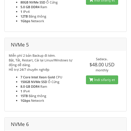
İndi sifariş et
80GB NVMe SSD
Ổ Cứng
5.0 GB DDR4
Ram
1
IPv4
12TB
Băng thông
1Gbps
Network
NVMe 5
Miễn phí 2 bản Backup đi kèm.
Sadəcə..
Bật, Tắt, Restart, Cài lại Linux/Windows tự
$48.00 USD
động dễ dàng.
Hỗ trợ 24/7 chuyên nghiệp
monthly
7 Core Intel Xeon Gold
CPU
İndi sifariş et
150GB NVMe SSD
Ổ Cứng
8.0 GB DDR4
Ram
1
IPv4
15TB
Băng thông
1Gbps
Network
NVMe 6