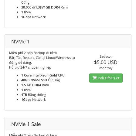
Cứng
30.000 đ(1.3$)/1GB DDR4
Ram
1
IPv4
1Gbps
Network
NVMe 1
Miễn phí 2 bản Backup đi kèm.
Sadəcə..
Bật, Tắt, Restart, Cài lại Linux/Windows tự
$5.00 USD
động dễ dàng.
Hỗ trợ 24/7 chuyên nghiệp
monthly
1 Core Intel Xeon Gold
CPU
İndi sifariş et
40GB NVMe SSD
Ổ Cứng
1.5 GB DDR4
Ram
1
IPv4
4TB
Băng thông
1Gbps
Network
NVMe 1 Sale
Miễn phí 2 bản Backup đi kèm.