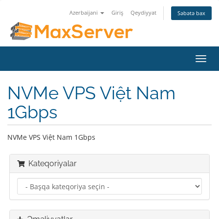
Azerbaijani
Giriş
Qeydiyyat
Səbətə bax
Naviq
keçid
NVMe VPS Việt Nam
1Gbps
NVMe VPS Việt Nam 1Gbps
Kateqoriyalar