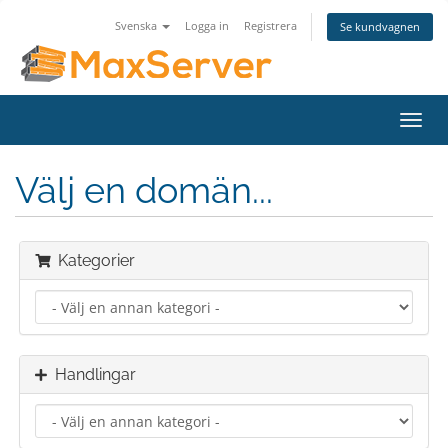
Svenska
Logga in
Registrera
Se kundvagnen
Växla
navig
Välj en domän...
Kategorier
Handlingar