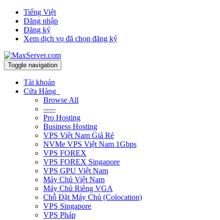
Tiếng Việt
Đăng nhập
Đăng ký
Xem dịch vụ đã chọn đăng ký
Toggle navigation
Tài khoản
Cửa Hàng
Browse All
-----
Pro Hosting
Business Hosting
VPS Việt Nam Giá Rẻ
NVMe VPS Việt Nam 1Gbps
VPS FOREX
VPS FOREX Singapore
VPS GPU Việt Nam
Máy Chủ Việt Nam
Máy Chủ Riêng VGA
Chỗ Đặt Máy Chủ (Colocation)
VPS Singapore
VPS Pháp