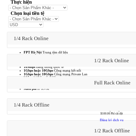
Thực hiện
Chọn loại tiền tệ
1/4 Rack Online
FPT Hà Nội
Trung tâm dữ liệu
10U
Chỗ đặt máy chủ
1/2 Rack Online
2.000W
Công suất điện danh định
200Mbps
Băng thông trong nước
10Mbps
Băng thông quốc tế
1Gbps hoặc 10Gbps
Cổng mạng kết nối
1Gbps hoặc 10Gbps
Cổng mạng Private Lan
Miễn phí
Đấu nối BGP
/28 subnet (dùng được 13 IPv4)
Địa chỉ IPv4
Full Rack Online
/48 subnet
Địa chỉ IPv6
Miễn phí
IP KVM
1/4 Rack Offline
$450.00 USD
Hàng tháng
$100.00 Phí cài đặt
Đăng ký dịch vụ
1/2 Rack Offline
FPT Hà Nội
Trung tâm dữ liệu