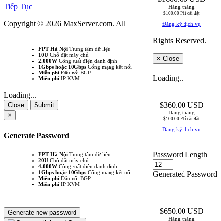
Tiếp Tục
Hàng tháng
$100.00 Phí cài đặt
Copyright © 2026 MaxServer.com. All
Đăng ký dịch vụ
Rights Reserved.
FPT Hà Nội
Trung tâm dữ liệu
10U
Chỗ đặt máy chủ
×
Close
2.000W
Công suất điện danh định
1Gbps hoặc 10Gbps
Cổng mạng kết nối
Miễn phí
Đấu nối BGP
Loading...
Miễn phí
IP KVM
Loading...
$360.00 USD
Close
Submit
Hàng tháng
×
$100.00 Phí cài đặt
Đăng ký dịch vụ
Generate Password
Password Length
FPT Hà Nội
Trung tâm dữ liệu
20U
Chỗ đặt máy chủ
4.000W
Công suất điện danh định
1Gbps hoặc 10Gbps
Cổng mạng kết nối
Generated Password
Miễn phí
Đấu nối BGP
Miễn phí
IP KVM
$650.00 USD
Generate new password
Hàng tháng