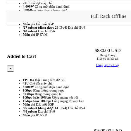
20U
Chỗ đặt máy chủ
4.000W
Công suất điện danh định
500Mbps
Băng thông trong nước
15Mbps
Băng thông quốc tế
Full Rack Offline
1Gbps hoặc 10Gbps
Cổng mạng kết nối
1Gbps hoặc 10Gbps
Cổng mạng Private Lan
Miễn phí
Đấu nối BGP
/27 subnet (dùng được 29 IPv4)
Địa chỉ IPv4
/48 subnet
Địa chỉ IPv6
Miễn phí
IP KVM
$830.00 USD
Hàng tháng
Added to Cart
$100.00 Phí cài đặt
Đăng ký dịch vụ
×
FPT Hà Nội
Trung tâm dữ liệu
42U
Chỗ đặt máy chủ
Based
8.000W
Công suất điện danh định
on
1Gbps
Băng thông trong nước
30Mbps
Băng thông quốc tế
this
1Gbps hoặc 10Gbps
Cổng mạng kết nối
product,
1Gbps hoặc 10Gbps
Cổng mạng Private Lan
Miễn phí
Đấu nối BGP
we
/26 subnet (dùng được 61 IPv4)
Địa chỉ IPv4
recommend:
/48 subnet
Địa chỉ IPv6
Miễn phí
IP KVM
$1600.00 USD