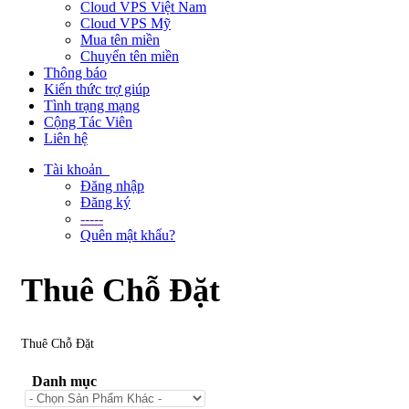
Cloud VPS Việt Nam
Cloud VPS Mỹ
Mua tên miền
Chuyển tên miền
Thông báo
Kiến thức trợ giúp
Tình trạng mạng
Cộng Tác Viên
Liên hệ
Tài khoản
Đăng nhập
Đăng ký
-----
Quên mật khẩu?
Thuê Chỗ Đặt
Thuê Chỗ Đặt
Danh mục