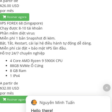
A partir de
$26.00 USD
por mês
Assinar agora
VPS FOREX 68 (Singapore)
Chạy được 8-10 tài khoản
Phần mềm diệt virus
Miễn phí 1 bản Snapshot đi kèm.
Bật, Tắt, Restart, cài lại hệ điều hành tự động dễ dàng.
Miễn phí cài đặt + bảo mật VPS lần đầu.
Hỗ trợ 24/7 chuyên nghiệp
4 Core AMD Ryzen 9 5900X
CPU
88GB NVMe
Ổ Cứng
8 GB
Ram
1
IPv4
A partir de
$32.00 USD
por mês
Assinar agora
Nguyễn Minh Tuấn
Hello there!
