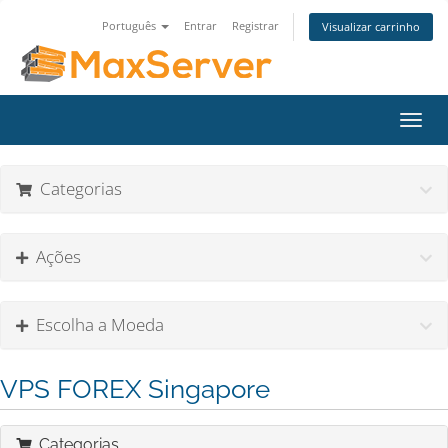
Português
Entrar
Registrar
Visualizar carrinho
Alter
nave
Categorias
Ações
Escolha a Moeda
VPS FOREX Singapore
Categorias