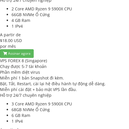
Hỗ trợ 24/7 chuyên nghiệp
2 Core AMD Ryzen 9 5900X
CPU
66GB NVMe
Ổ Cứng
4 GB
Ram
1
IPv4
A partir de
$18.00 USD
por mês
Assinar agora
VPS FOREX 8 (Singapore)
Chạy được 5-7 tài khoản
Phần mềm diệt virus
Miễn phí 1 bản Snapshot đi kèm.
Bật, Tắt, Restart, cài lại hệ điều hành tự động dễ dàng.
Miễn phí cài đặt + bảo mật VPS lần đầu.
Hỗ trợ 24/7 chuyên nghiệp
3 Core AMD Ryzen 9 5900X
CPU
68GB NVMe
Ổ Cứng
6 GB
Ram
1
IPv4