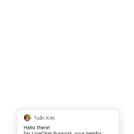
Tuấn Kiệt
Hello there!

I'm LiveChat Support, your helpful 