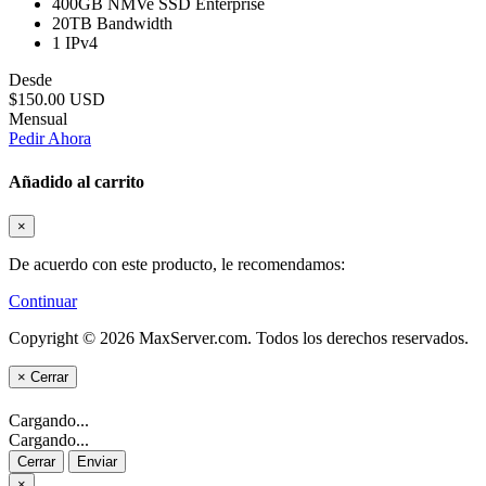
400GB
NMVe SSD Enterprise
20TB
Bandwidth
1
IPv4
Desde
$150.00 USD
Mensual
Pedir Ahora
Añadido al carrito
×
De acuerdo con este producto, le recomendamos:
Continuar
Copyright © 2026 MaxServer.com. Todos los derechos reservados.
×
Cerrar
Cargando...
Cargando...
Cerrar
Enviar
×