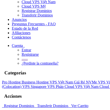
Cloud VPS Việt Nam
Cloud VPS Mỹ
Registrar Dominios
Transferir Dominios
Anuncios
Preguntas Frecuentes - FAQ
Estado de la Red
Afiliaciones
Contáctenos
Cuenta
Entrar
Registrarse
-----
¿Perdiste la contraseña?
Categorías
Pro Hosting
Business Hosting
VPS Việt Nam Giá Rẻ
NVMe VPS Vi
(Colocation)
VPS Singapore
VPS Pháp
Cloud VPS Việt Nam
Cloud
Acciones
Registrar Dominios
Transferir Dominios
Ver Carrito