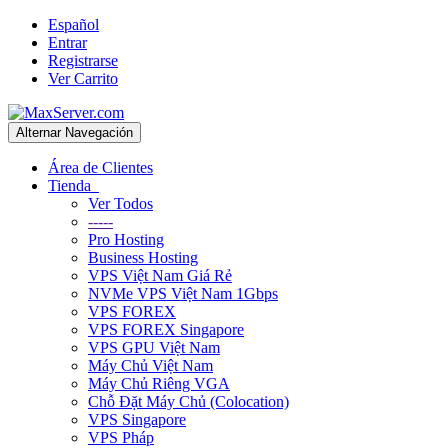
Español
Entrar
Registrarse
Ver Carrito
Alternar Navegación
Área de Clientes
Tienda
Ver Todos
-----
Pro Hosting
Business Hosting
VPS Việt Nam Giá Rẻ
NVMe VPS Việt Nam 1Gbps
VPS FOREX
VPS FOREX Singapore
VPS GPU Việt Nam
Máy Chủ Việt Nam
Máy Chủ Riêng VGA
Chỗ Đặt Máy Chủ (Colocation)
VPS Singapore
VPS Pháp