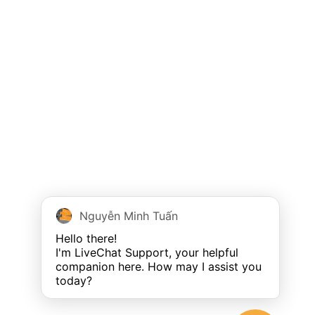
Nguyễn Minh Tuấn
Hello there!

I'm LiveChat Support, your helpful 
companion here. How may I assist you 
today?