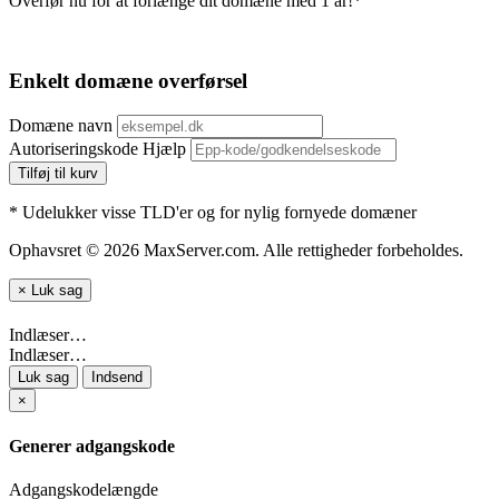
Overfør nu for at forlænge dit domæne med 1 år!*
Enkelt domæne overførsel
Domæne navn
Autoriseringskode
Hjælp
Tilføj til kurv
* Udelukker visse TLD'er og for nylig fornyede domæner
Ophavsret © 2026 MaxServer.com. Alle rettigheder forbeholdes.
×
Luk sag
Indlæser…
Indlæser…
Luk sag
Indsend
×
Generer adgangskode
Adgangskodelængde