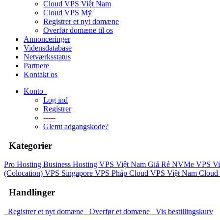
Cloud VPS Việt Nam
Cloud VPS Mỹ
Registrer et nyt domæne
Overfør domæne til os
Annonceringer
Vidensdatabase
Netværksstatus
Partnere
Kontakt os
Konto
Log ind
Registrer
-----
Glemt adgangskode?
Kategorier
Pro Hosting
Business Hosting
VPS Việt Nam Giá Rẻ
NVMe VPS Vi
(Colocation)
VPS Singapore
VPS Pháp
Cloud VPS Việt Nam
Cloud
Handlinger
Registrer et nyt domæne
Overfør et domæne
Vis bestillingskurv