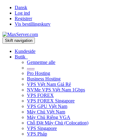
Dansk
Log ind
Registrer
Vis bestillingskurv
Skift navigation
Kundeside
Butik
Gennemse alle
-----
Pro Hosting
Business Hosting
VPS Việt Nam Giá Rẻ
NVMe VPS Việt Nam 1Gbps
VPS FOREX
VPS FOREX Singapore
VPS GPU Việt Nam
Máy Chủ Việt Nam
Máy Chủ Riêng VGA
Chỗ Đặt Máy Chủ (Colocation)
VPS Singapore
VPS Pháp