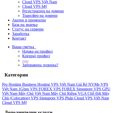
Cloud VPS Việt Nam
Cloud VPS Mỹ
Регистрација на домени
Трансфер на домени
Акции и промоции
База на знаења
Статус на сервери
Заработка
Контакт
Ваша сметка
Најава на профил
Креирај профил
-----
Заборавена лозинка?
Категории
Pro Hosting
Business Hosting
VPS Việt Nam Giá Rẻ
NVMe VPS
Việt Nam 1Gbps
VPS FOREX
VPS FOREX Singapore
VPS GPU
Việt Nam
Máy Chủ Việt Nam
Máy Chủ Riêng VGA
Chỗ Đặt Máy
Chủ (Colocation)
VPS Singapore
VPS Pháp
Cloud VPS Việt Nam
Cloud VPS Mỹ
Дополнителни услуги