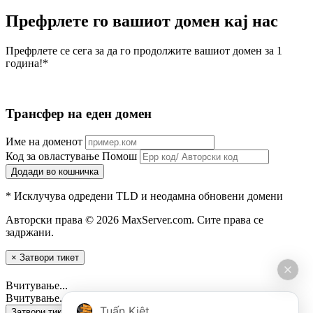
Префрлете го вашиот домен кај нас
Префрлете се сега за да го продолжите вашиот домен за 1
година!*
Трансфер на еден домен
Име на доменот
Код за овластување
Помош
Додади во кошничка
* Исклучува одредени TLD и неодамна обновени домени
Авторски права © 2026 MaxServer.com. Сите права се
задржани.
×
Затвори тикет
Вчитување...
Вчитување...
Tuấn Kiệt
Затвори тикет
Испрати