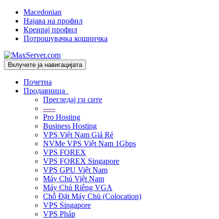
Macedonian
Најава на профил
Креирај профил
Потрошувачка кошничка
Вклучете ја навигацијата
Почетна
Продавница
Прегледај ги сите
-----
Pro Hosting
Business Hosting
VPS Việt Nam Giá Rẻ
NVMe VPS Việt Nam 1Gbps
VPS FOREX
VPS FOREX Singapore
VPS GPU Việt Nam
Máy Chủ Việt Nam
Máy Chủ Riêng VGA
Chỗ Đặt Máy Chủ (Colocation)
VPS Singapore
VPS Pháp