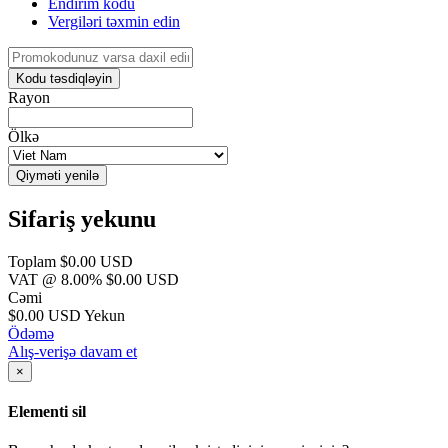
Endirim kodu
Vergiləri təxmin edin
Kodu təsdiqləyin
Rayon
Ölkə
Qiyməti yenilə
Sifariş yekunu
Toplam
$0.00 USD
VAT @ 8.00%
$0.00 USD
Cəmi
$0.00 USD
Yekun
Ödəmə
Alış-verişə davam et
×
Elementi sil