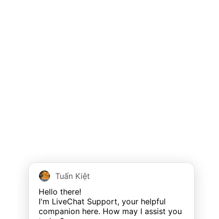
Tuấn Kiệt
Hello there!

I'm LiveChat Support, your helpful 
companion here. How may I assist you 