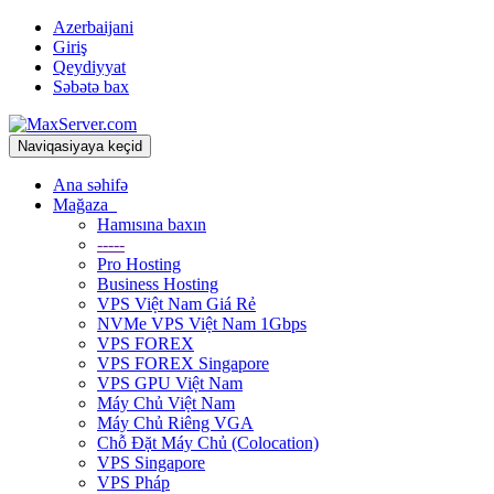
Azerbaijani
Giriş
Qeydiyyat
Səbətə bax
Naviqasiyaya keçid
Ana səhifə
Mağaza
Hamısına baxın
-----
Pro Hosting
Business Hosting
VPS Việt Nam Giá Rẻ
NVMe VPS Việt Nam 1Gbps
VPS FOREX
VPS FOREX Singapore
VPS GPU Việt Nam
Máy Chủ Việt Nam
Máy Chủ Riêng VGA
Chỗ Đặt Máy Chủ (Colocation)
VPS Singapore
VPS Pháp