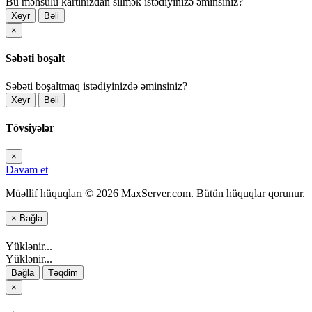
Bu məhsulu kartınızdan silmək istədiyinizə əminsiniz?
Xeyr
Bəli
×
Səbəti boşalt
Səbəti boşaltmaq istədiyinizdə əminsiniz?
Xeyr
Bəli
Tövsiyələr
×
Davam et
Müəllif hüquqları © 2026 MaxServer.com. Bütün hüquqlar qorunur.
×
Bağla
Yüklənir...
Yüklənir...
Bağla
Təqdim
×