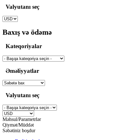
Valyutanı seç
Baxış və ödəmə
Kateqoriyalar
Əməliyyatlar
Valyutanı seç
Məhsul/Parametrlər
Qiymət/Müddət
Səbətiniz boşdur