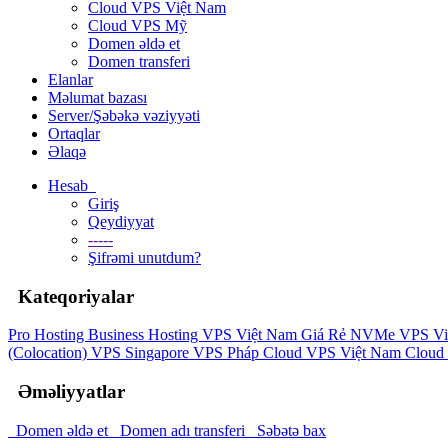
Cloud VPS Việt Nam
Cloud VPS Mỹ
Domen əldə et
Domen transferi
Elanlar
Məlumat bazası
Server/Şəbəkə vəziyyəti
Ortaqlar
Əlaqə
Hesab
Giriş
Qeydiyyat
-----
Şifrəmi unutdum?
Kateqoriyalar
Pro Hosting
Business Hosting
VPS Việt Nam Giá Rẻ
NVMe VPS Vi
(Colocation)
VPS Singapore
VPS Pháp
Cloud VPS Việt Nam
Cloud
Əməliyyatlar
Domen əldə et
Domen adı transferi
Səbətə bax