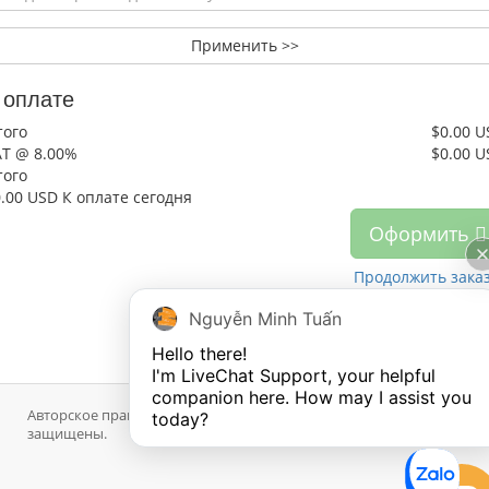
Применить >>
 оплате
того
$0.00 U
AT @ 8.00%
$0.00 U
того
0.00 USD
К оплате сегодня
Оформить
Продолжить зака
Nguyễn Minh Tuấn
Hello there!

I'm LiveChat Support, your helpful 
companion here. How may I assist you 
Авторское право © 2026 MaxServer.com. Все права
today?
защищены.