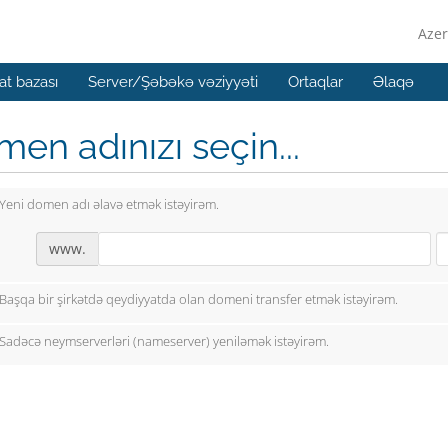
Azer
t bazası
Server/Şəbəkə vəziyyəti
Ortaqlar
Əlaqə
en adınızı seçin...
Yeni domen adı əlavə etmək istəyirəm.
www.
Başqa bir şirkətdə qeydiyyatda olan domeni transfer etmək istəyirəm.
Sadəcə neymserverləri (nameserver) yeniləmək istəyirəm.