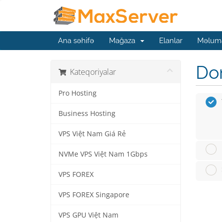
Ana səhifə
Mağaza
Elanlar
Məluma
Dom
Kateqoriyalar
Pro Hosting
Business Hosting
VPS Việt Nam Giá Rẻ
NVMe VPS Việt Nam 1Gbps
VPS FOREX
VPS FOREX Singapore
VPS GPU Việt Nam