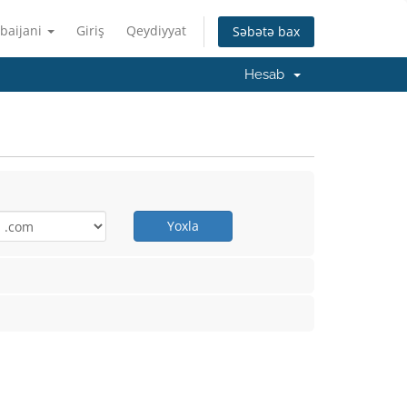
baijani
Giriş
Qeydiyyat
Səbətə bax
Hesab
Yoxla