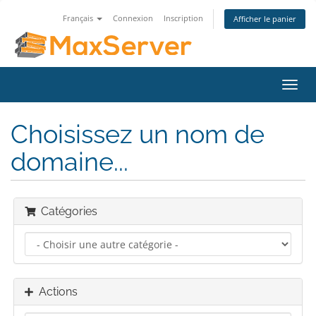
Français
Connexion
Inscription
Afficher le panier
Bascu
la
navig
Choisissez un nom de
domaine...
Catégories
Actions