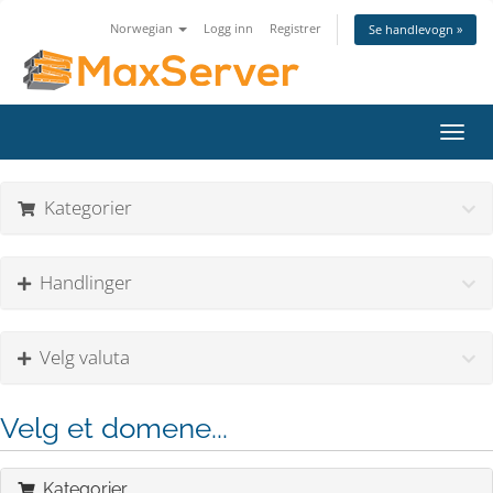
Norwegian
Logg inn
Registrer
Se handlevogn »
Bytt
navig
Kategorier
Handlinger
Velg valuta
Velg et domene...
Kategorier