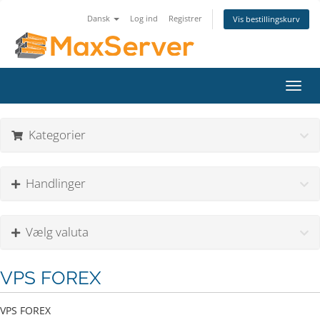
Dansk
Log ind
Registrer
Vis bestillingskurv
Skift
navig
Kategorier
Handlinger
Vælg valuta
VPS FOREX
VPS FOREX