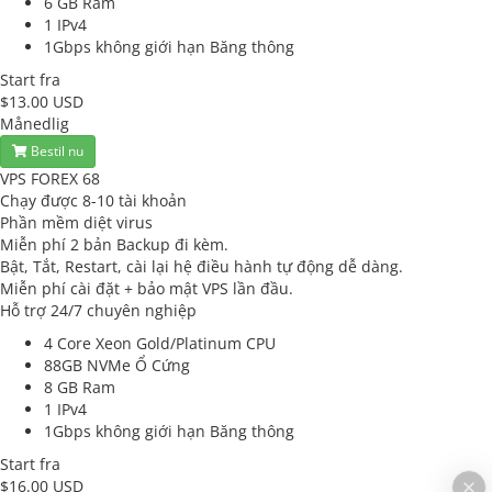
6 GB
Ram
1
IPv4
1Gbps không giới hạn
Băng thông
Start fra
$13.00 USD
Månedlig
Bestil nu
VPS FOREX 68
Chạy được 8-10 tài khoản
Phần mềm diệt virus
Miễn phí 2 bản Backup đi kèm.
Bật, Tắt, Restart, cài lại hệ điều hành tự động dễ dàng.
Miễn phí cài đặt + bảo mật VPS lần đầu.
Hỗ trợ 24/7 chuyên nghiệp
4 Core Xeon Gold/Platinum
CPU
88GB NVMe
Ổ Cứng
8 GB
Ram
1
IPv4
1Gbps không giới hạn
Băng thông
Start fra
$16.00 USD