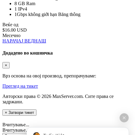
8 GB
Ram
1
IPv4
1Gbps không giới hạn
Băng thông
Веќе од
$16.00 USD
Месечно
НАРАЧАЈ ВЕДНАШ
Додадено во кошничка
×
Врз основа на овој производ, препорачуваме:
Преглед на тикет
Авторски права © 2026 MaxServer.com. Сите права се
задржани.
×
Затвори тикет
Вчитување...
Вчитување...