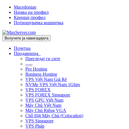
Macedonian
Најава на профил
Креирај профил
Потрошувачка кошничка
Вклучете ја навигацијата
Почетна
Продавница
Прегледај ги сите
-----
Pro Hosting
Business Hosting
VPS Việt Nam Giá Rẻ
NVMe VPS Việt Nam 1Gbps
VPS FOREX
VPS FOREX Singapore
VPS GPU Việt Nam
Máy Chủ Việt Nam
Máy Chủ Riêng VGA
Chỗ Đặt Máy Chủ (Colocation)
VPS Singapore
VPS Pháp