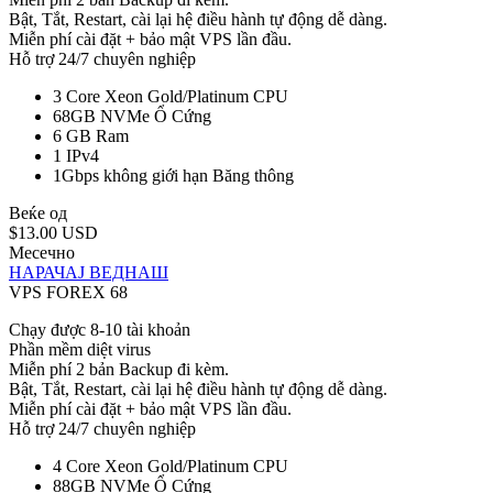
Bật, Tắt, Restart, cài lại hệ điều hành tự động dễ dàng.
Miễn phí cài đặt + bảo mật VPS lần đầu.
Hỗ trợ 24/7 chuyên nghiệp
3 Core Xeon Gold/Platinum
CPU
68GB NVMe
Ổ Cứng
6 GB
Ram
1
IPv4
1Gbps không giới hạn
Băng thông
Веќе од
$13.00 USD
Месечно
НАРАЧАЈ ВЕДНАШ
VPS FOREX 68
Chạy được 8-10 tài khoản
Phần mềm diệt virus
Miễn phí 2 bản Backup đi kèm.
Bật, Tắt, Restart, cài lại hệ điều hành tự động dễ dàng.
Miễn phí cài đặt + bảo mật VPS lần đầu.
Hỗ trợ 24/7 chuyên nghiệp
4 Core Xeon Gold/Platinum
CPU
88GB NVMe
Ổ Cứng