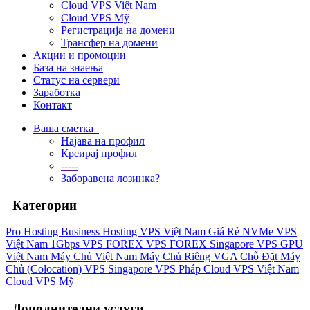
Cloud VPS Việt Nam
Cloud VPS Mỹ
Регистрација на домени
Трансфер на домени
Акции и промоции
База на знаења
Статус на сервери
Заработка
Контакт
Ваша сметка
Најава на профил
Креирај профил
-----
Заборавена лозинка?
Категории
Pro Hosting
Business Hosting
VPS Việt Nam Giá Rẻ
NVMe VPS
Việt Nam 1Gbps
VPS FOREX
VPS FOREX Singapore
VPS GPU
Việt Nam
Máy Chủ Việt Nam
Máy Chủ Riêng VGA
Chỗ Đặt Máy
Chủ (Colocation)
VPS Singapore
VPS Pháp
Cloud VPS Việt Nam
Cloud VPS Mỹ
Дополнителни услуги