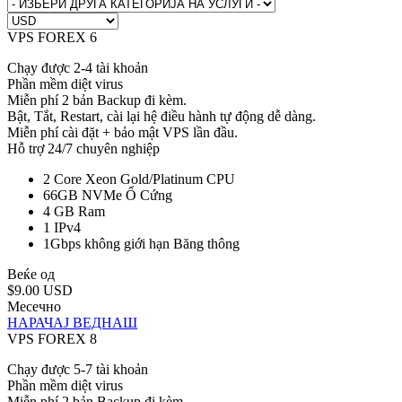
VPS FOREX 6
Chạy được 2-4 tài khoản
Phần mềm diệt virus
Miễn phí 2 bản Backup đi kèm.
Bật, Tắt, Restart, cài lại hệ điều hành tự động dễ dàng.
Miễn phí cài đặt + bảo mật VPS lần đầu.
Hỗ trợ 24/7 chuyên nghiệp
2 Core Xeon Gold/Platinum
CPU
66GB NVMe
Ổ Cứng
4 GB
Ram
1
IPv4
1Gbps không giới hạn
Băng thông
Веќе од
$9.00 USD
Месечно
НАРАЧАЈ ВЕДНАШ
VPS FOREX 8
Chạy được 5-7 tài khoản
Phần mềm diệt virus
Miễn phí 2 bản Backup đi kèm.