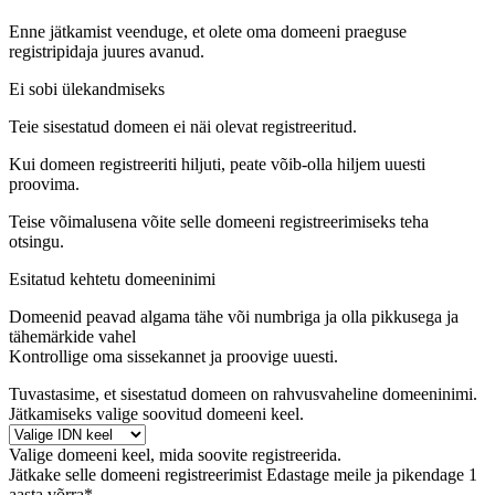
Enne jätkamist veenduge, et olete oma domeeni praeguse
registripidaja juures avanud.
Ei sobi ülekandmiseks
Teie sisestatud domeen ei näi olevat registreeritud.
Kui domeen registreeriti hiljuti, peate võib-olla hiljem uuesti
proovima.
Teise võimalusena võite selle domeeni registreerimiseks teha
otsingu.
Esitatud kehtetu domeeninimi
Domeenid peavad algama tähe või numbriga
ja olla pikkusega
ja
tähemärkide vahel
Kontrollige oma sissekannet ja proovige uuesti.
Tuvastasime, et sisestatud domeen on rahvusvaheline domeeninimi.
Jätkamiseks valige soovitud domeeni keel.
Valige domeeni keel, mida soovite registreerida.
Jätkake selle domeeni registreerimist
Edastage meile ja pikendage 1
aasta võrra*