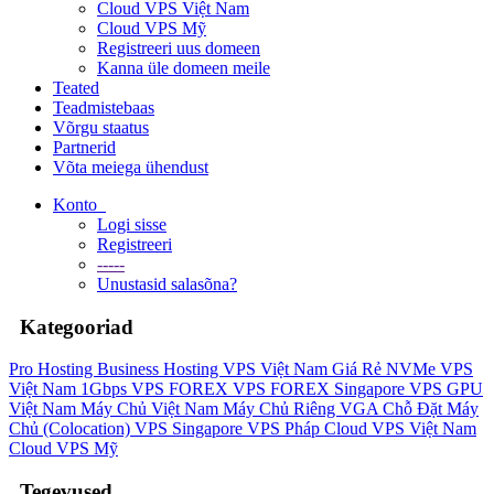
Cloud VPS Việt Nam
Cloud VPS Mỹ
Registreeri uus domeen
Kanna üle domeen meile
Teated
Teadmistebaas
Võrgu staatus
Partnerid
Võta meiega ühendust
Konto
Logi sisse
Registreeri
-----
Unustasid salasõna?
Kategooriad
Pro Hosting
Business Hosting
VPS Việt Nam Giá Rẻ
NVMe VPS
Việt Nam 1Gbps
VPS FOREX
VPS FOREX Singapore
VPS GPU
Việt Nam
Máy Chủ Việt Nam
Máy Chủ Riêng VGA
Chỗ Đặt Máy
Chủ (Colocation)
VPS Singapore
VPS Pháp
Cloud VPS Việt Nam
Cloud VPS Mỹ
Tegevused