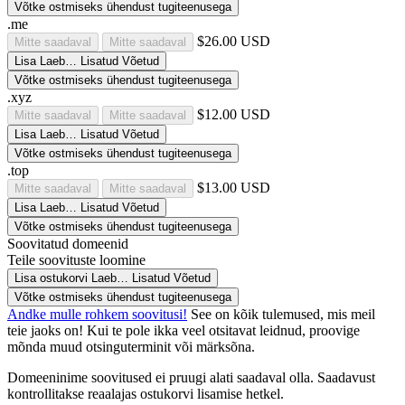
Võtke ostmiseks ühendust tugiteenusega
.me
$26.00 USD
Mitte saadaval
Mitte saadaval
Lisa
Laeb…
Lisatud
Võetud
Võtke ostmiseks ühendust tugiteenusega
.xyz
$12.00 USD
Mitte saadaval
Mitte saadaval
Lisa
Laeb…
Lisatud
Võetud
Võtke ostmiseks ühendust tugiteenusega
.top
$13.00 USD
Mitte saadaval
Mitte saadaval
Lisa
Laeb…
Lisatud
Võetud
Võtke ostmiseks ühendust tugiteenusega
Soovitatud domeenid
Teile soovituste loomine
Lisa ostukorvi
Laeb…
Lisatud
Võetud
Võtke ostmiseks ühendust tugiteenusega
Andke mulle rohkem soovitusi!
See on kõik tulemused, mis meil
teie jaoks on! Kui te pole ikka veel otsitavat leidnud, proovige
mõnda muud otsinguterminit või märksõna.
Domeeninime soovitused ei pruugi alati saadaval olla. Saadavust
kontrollitakse reaalajas ostukorvi lisamise hetkel.