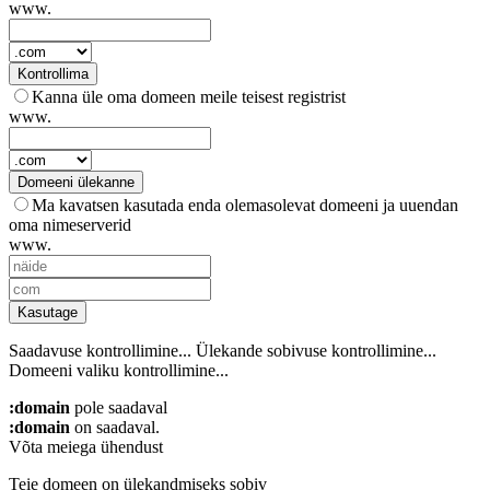
www.
Kontrollima
Kanna üle oma domeen meile teisest registrist
www.
Domeeni ülekanne
Ma kavatsen kasutada enda olemasolevat domeeni ja uuendan
oma nimeserverid
www.
Kasutage
Saadavuse kontrollimine...
Ülekande sobivuse kontrollimine...
Domeeni valiku kontrollimine...
:domain
pole saadaval
:domain
on saadaval.
Võta meiega ühendust
Teie domeen on ülekandmiseks sobiv