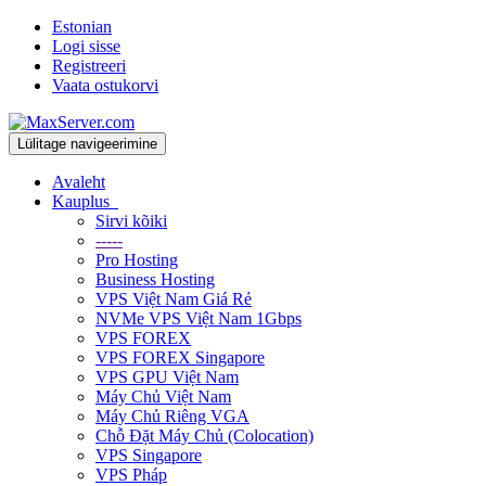
Estonian
Logi sisse
Registreeri
Vaata ostukorvi
Lülitage navigeerimine
Avaleht
Kauplus
Sirvi kõiki
-----
Pro Hosting
Business Hosting
VPS Việt Nam Giá Rẻ
NVMe VPS Việt Nam 1Gbps
VPS FOREX
VPS FOREX Singapore
VPS GPU Việt Nam
Máy Chủ Việt Nam
Máy Chủ Riêng VGA
Chỗ Đặt Máy Chủ (Colocation)
VPS Singapore
VPS Pháp