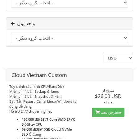
واحد پول
Cloud Vietnam Custom
Tùy chỉnh cấu hình CPU/Ram/Disk
شروع از
Miễn phí 4 bản Backup đi kèm.
$26.00 USD
Miễn phí 2 bản Snapshot đi kèm.
Bật, Tắt, Restart, Cài lại Linux/Windows tự
ماهانه
động dễ dàng.
Hỗ trợ 24/7 chuyên nghiệp
سفارش دهید
150.000 đ(6.5$)/1 Core AMD EPYC
3.0GHz+
CPU
69.000 đ(3$)/10GB Cloud NVMe
SSD
Ổ Cứng