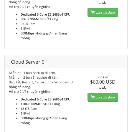
động dễ dàng.
ماهانه
Hỗ trợ 24/7 chuyên nghiệp
سفارش دهید
Dedicated 3 Core E5-2686v4
CPU
80GB NVMe SSD
Ổ Cứng
9 GB
Ram
1
IPv4
300Mbps không giới hạn
Băng
thông
Cloud Server 6
Miễn phí 4 bản Backup đi kèm.
شروع از
Miễn phí 2 bản Snapshot đi kèm.
$60.00 USD
Bật, Tắt, Restart, Cài lại Linux/Windows tự
động dễ dàng.
ماهانه
Hỗ trợ 24/7 chuyên nghiệp
سفارش دهید
Dedicated 6 Core E5-2686v4
CPU
120GB NVMe SSD
Ổ Cứng
18 GB
Ram
1
IPv4
300Mbps không giới hạn
Băng
thông