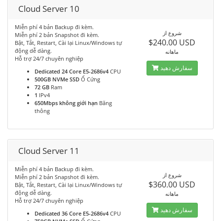
Cloud Server 10
Miễn phí 4 bản Backup đi kèm.
شروع از
Miễn phí 2 bản Snapshot đi kèm.
$240.00 USD
Bật, Tắt, Restart, Cài lại Linux/Windows tự
động dễ dàng.
ماهانه
Hỗ trợ 24/7 chuyên nghiệp
سفارش دهید
Dedicated 24 Core E5-2686v4
CPU
500GB NVMe SSD
Ổ Cứng
72 GB
Ram
1
IPv4
650Mbps không giới hạn
Băng
thông
Cloud Server 11
Miễn phí 4 bản Backup đi kèm.
شروع از
Miễn phí 2 bản Snapshot đi kèm.
$360.00 USD
Bật, Tắt, Restart, Cài lại Linux/Windows tự
động dễ dàng.
ماهانه
Hỗ trợ 24/7 chuyên nghiệp
سفارش دهید
Dedicated 36 Core E5-2686v4
CPU