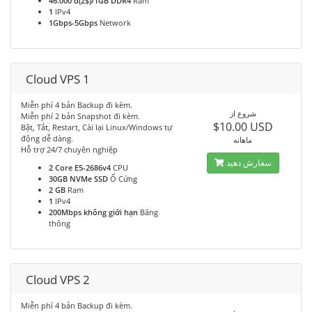
46.000 đ(2$)/1GB DDR4
Ram
1
IPv4
1Gbps-5Gbps
Network
Cloud VPS 1
Miễn phí 4 bản Backup đi kèm.
شروع از
Miễn phí 2 bản Snapshot đi kèm.
$10.00 USD
Bật, Tắt, Restart, Cài lại Linux/Windows tự
động dễ dàng.
ماهانه
Hỗ trợ 24/7 chuyên nghiệp
سفارش دهید
2 Core E5-2686v4
CPU
30GB NVMe SSD
Ổ Cứng
2 GB
Ram
1
IPv4
200Mbps không giới hạn
Băng
thông
Cloud VPS 2
Miễn phí 4 bản Backup đi kèm.