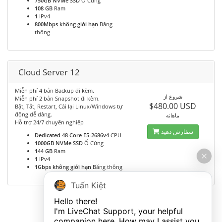
750GB NVMe SSD
Ổ Cứng
108 GB
Ram
1
IPv4
800Mbps không giới hạn
Băng
thông
Cloud Server 12
Miễn phí 4 bản Backup đi kèm.
شروع از
Miễn phí 2 bản Snapshot đi kèm.
$480.00 USD
Bật, Tắt, Restart, Cài lại Linux/Windows tự
động dễ dàng.
ماهانه
Hỗ trợ 24/7 chuyên nghiệp
سفارش دهید
Dedicated 48 Core E5-2686v4
CPU
1000GB NVMe SSD
Ổ Cứng
144 GB
Ram
1
IPv4
1Gbps không giới hạn
Băng thông
Tuấn Kiệt
Hello there!

I'm LiveChat Support, your helpful 
companion here. How may I assist you 