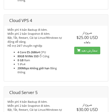
thông
Cloud VPS 4
Miễn phí 4 bản Backup đi kèm.
شروع از
Miễn phí 2 bản Snapshot đi kèm.
$25.00 USD
Bật, Tắt, Restart, Cài lại Linux/Windows tự
động dễ dàng.
ماهانه
Hỗ trợ 24/7 chuyên nghiệp
سفارش دهید
4 Core E5-2686v4
CPU
80GB NVMe SSD
Ổ Cứng
8 GB
Ram
1
IPv4
200Mbps không giới hạn
Băng
thông
Cloud Server 5
Miễn phí 4 bản Backup đi kèm.
شروع از
Miễn phí 2 bản Snapshot đi kèm.
$30.00 USD
Bật, Tắt, Restart, Cài lại Linux/Windows tự