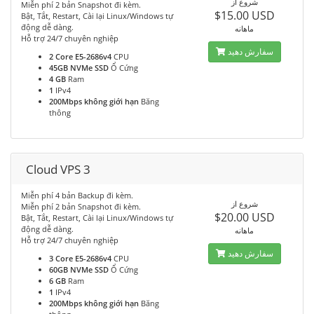
شروع از
Miễn phí 2 bản Snapshot đi kèm.
$15.00 USD
Bật, Tắt, Restart, Cài lại Linux/Windows tự
động dễ dàng.
ماهانه
Hỗ trợ 24/7 chuyên nghiệp
سفارش دهید
2 Core E5-2686v4
CPU
45GB NVMe SSD
Ổ Cứng
4 GB
Ram
1
IPv4
200Mbps không giới hạn
Băng
thông
Cloud VPS 3
Miễn phí 4 bản Backup đi kèm.
شروع از
Miễn phí 2 bản Snapshot đi kèm.
$20.00 USD
Bật, Tắt, Restart, Cài lại Linux/Windows tự
động dễ dàng.
ماهانه
Hỗ trợ 24/7 chuyên nghiệp
سفارش دهید
3 Core E5-2686v4
CPU
60GB NVMe SSD
Ổ Cứng
6 GB
Ram
1
IPv4
200Mbps không giới hạn
Băng