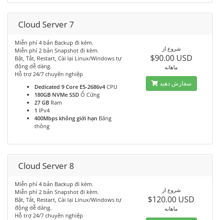
Cloud Server 7
Miễn phí 4 bản Backup đi kèm.
شروع از
Miễn phí 2 bản Snapshot đi kèm.
$90.00 USD
Bật, Tắt, Restart, Cài lại Linux/Windows tự
động dễ dàng.
ماهانه
Hỗ trợ 24/7 chuyên nghiệp
سفارش دهید
Dedicated 9 Core E5-2686v4
CPU
180GB NVMe SSD
Ổ Cứng
27 GB
Ram
1
IPv4
400Mbps không giới hạn
Băng
thông
Cloud Server 8
Miễn phí 4 bản Backup đi kèm.
شروع از
Miễn phí 2 bản Snapshot đi kèm.
$120.00 USD
Bật, Tắt, Restart, Cài lại Linux/Windows tự
động dễ dàng.
ماهانه
Hỗ trợ 24/7 chuyên nghiệp