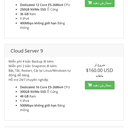
سفارش دهید
Dedicated 12 Core E5-2686v4
CPU
250GB NVMe SSD
Ổ Cứng
36 GB
Ram
1
IPv4
400Mbps không giới hạn
Băng
thông
Cloud Server 9
Miễn phí 4 bản Backup đi kèm.
شروع از
Miễn phí 2 bản Snapshot đi kèm.
$160.00 USD
Bật, Tắt, Restart, Cài lại Linux/Windows tự
động dễ dàng.
ماهانه
Hỗ trợ 24/7 chuyên nghiệp
سفارش دهید
Dedicated 16 Core E5-2686v4
CPU
300GB NVMe SSD
Ổ Cứng
48 GB
Ram
1
IPv4
500Mbps không giới hạn
Băng
thông