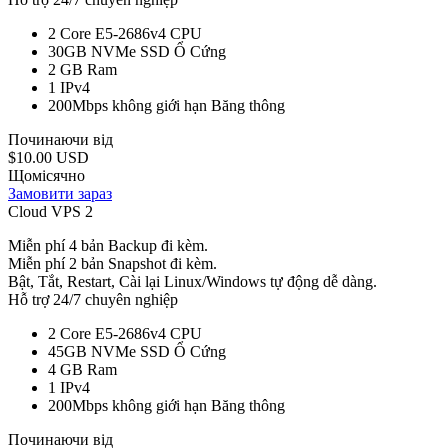
2 Core E5-2686v4
CPU
30GB NVMe SSD
Ổ Cứng
2 GB
Ram
1
IPv4
200Mbps không giới hạn
Băng thông
Починаючи від
$10.00 USD
Щомісячно
Замовити зараз
Cloud VPS 2
Miễn phí 4 bản Backup đi kèm.
Miễn phí 2 bản Snapshot đi kèm.
Bật, Tắt, Restart, Cài lại Linux/Windows tự động dễ dàng.
Hỗ trợ 24/7 chuyên nghiệp
2 Core E5-2686v4
CPU
45GB NVMe SSD
Ổ Cứng
4 GB
Ram
1
IPv4
200Mbps không giới hạn
Băng thông
Починаючи від