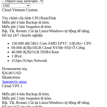
Cloud Vietnam Custom
Tùy chỉnh cấu hình CPU/Ram/Disk
Miễn phí 4 bản Backup đi kèm.
Miễn phí 2 bản Snapshot đi kèm.
Bật, Tắt, Restart, Cài lại Linux/Windows tự động dễ dàng.
Hỗ trợ 24/7 chuyên nghiệp
150.000 đ(6.5$)/1 Core AMD EPYC 3.0GHz+
CPU
69.000 đ(3$)/10GB Cloud NVMe SSD
Ổ Cứng
46.000 đ(2$)/1GB DDR4
Ram
1
IPv4
1Gbps-5Gbps
Network
Починаючи від
$26.00 USD
Щомісячно
Замовити зараз
Cloud VPS 1
Miễn phí 4 bản Backup đi kèm.
Miễn phí 2 bản Snapshot đi kèm.
Bật, Tắt, Restart, Cài lại Linux/Windows tự động dễ dàng.
Hỗ trợ 24/7 chuyên nghiệp