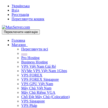
Українська
Вхід
Реєстрація
Переглянути кошик
Переключити навігацію
Головна
Магазин
Переглянути всі
-----
Pro Hosting
Business Hosting
VPS Việt Nam Giá Rẻ
NVMe VPS Việt Nam 1Gbps
VPS FOREX
VPS FOREX Singapore
VPS GPU Việt Nam
Máy Chủ Việt Nam
Máy Chủ Riêng VGA
Chỗ Đặt Máy Chủ (Colocation)
VPS Singapore
VPS Pháp