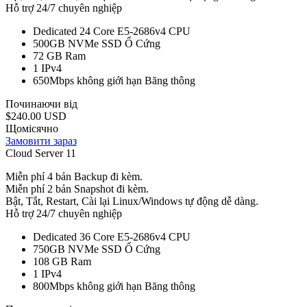
Hỗ trợ 24/7 chuyên nghiệp
Dedicated 24 Core E5-2686v4
CPU
500GB NVMe SSD
Ổ Cứng
72 GB
Ram
1
IPv4
650Mbps không giới hạn
Băng thông
Починаючи від
$240.00 USD
Щомісячно
Замовити зараз
Cloud Server 11
Miễn phí 4 bản Backup đi kèm.
Miễn phí 2 bản Snapshot đi kèm.
Bật, Tắt, Restart, Cài lại Linux/Windows tự động dễ dàng.
Hỗ trợ 24/7 chuyên nghiệp
Dedicated 36 Core E5-2686v4
CPU
750GB NVMe SSD
Ổ Cứng
108 GB
Ram
1
IPv4
800Mbps không giới hạn
Băng thông