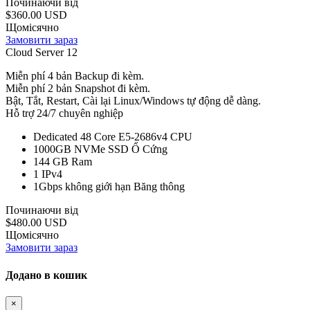
Починаючи від
$360.00 USD
Щомісячно
Замовити зараз
Cloud Server 12
Miễn phí 4 bản Backup đi kèm.
Miễn phí 2 bản Snapshot đi kèm.
Bật, Tắt, Restart, Cài lại Linux/Windows tự động dễ dàng.
Hỗ trợ 24/7 chuyên nghiệp
Dedicated 48 Core E5-2686v4
CPU
1000GB NVMe SSD
Ổ Cứng
144 GB
Ram
1
IPv4
1Gbps không giới hạn
Băng thông
Починаючи від
$480.00 USD
Щомісячно
Замовити зараз
Додано в кошик
×