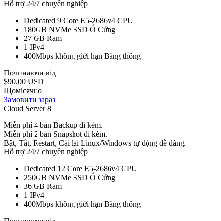
Hỗ trợ 24/7 chuyên nghiệp
Dedicated 9 Core E5-2686v4
CPU
180GB NVMe SSD
Ổ Cứng
27 GB
Ram
1
IPv4
400Mbps không giới hạn
Băng thông
Починаючи від
$90.00 USD
Щомісячно
Замовити зараз
Cloud Server 8
Miễn phí 4 bản Backup đi kèm.
Miễn phí 2 bản Snapshot đi kèm.
Bật, Tắt, Restart, Cài lại Linux/Windows tự động dễ dàng.
Hỗ trợ 24/7 chuyên nghiệp
Dedicated 12 Core E5-2686v4
CPU
250GB NVMe SSD
Ổ Cứng
36 GB
Ram
1
IPv4
400Mbps không giới hạn
Băng thông
Починаючи від