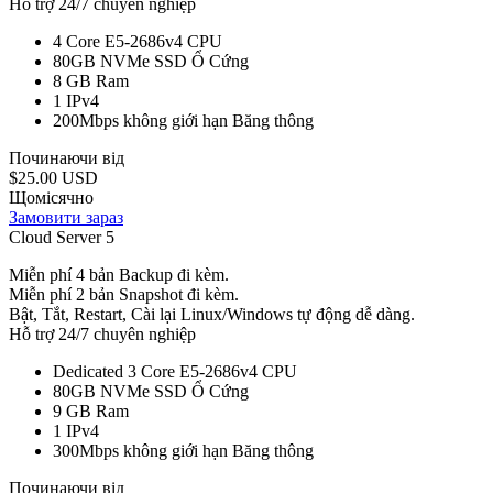
Hỗ trợ 24/7 chuyên nghiệp
4 Core E5-2686v4
CPU
80GB NVMe SSD
Ổ Cứng
8 GB
Ram
1
IPv4
200Mbps không giới hạn
Băng thông
Починаючи від
$25.00 USD
Щомісячно
Замовити зараз
Cloud Server 5
Miễn phí 4 bản Backup đi kèm.
Miễn phí 2 bản Snapshot đi kèm.
Bật, Tắt, Restart, Cài lại Linux/Windows tự động dễ dàng.
Hỗ trợ 24/7 chuyên nghiệp
Dedicated 3 Core E5-2686v4
CPU
80GB NVMe SSD
Ổ Cứng
9 GB
Ram
1
IPv4
300Mbps không giới hạn
Băng thông
Починаючи від