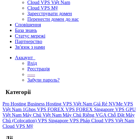
Cloud VPS Việt Nam
Cloud VPS Mỹ
Зареєструвати домен
Перенести домен до нас
Сповіщення
База знань
Статус мережі
Партнерство
Зв'язок з нами
Аккаунт
Вхід
Реєстрація
-----
Забули пароль?
Категорії
Pro Hosting
Business Hosting
VPS Việt Nam Giá Rẻ
NVMe VPS
Việt Nam 1Gbps
VPS FOREX
VPS FOREX Singapore
VPS GPU
Việt Nam
Máy Chủ Việt Nam
Máy Chủ Riêng VGA
Chỗ Đặt Máy
Chủ (Colocation)
VPS Singapore
VPS Pháp
Cloud VPS Việt Nam
Cloud VPS Mỹ
Дії