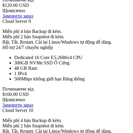
$120.00 USD
Щомісячно
Замовити зараз
Cloud Server 9
Miễn phí 4 bản Backup đi kèm.
Miễn phí 2 bản Snapshot đi kèm.
Bật, Tắt, Restart, Cài lại Linux/Windows tự động dễ dàng.
Hỗ trợ 24/7 chuyên nghiệp
Dedicated 16 Core E5-2686v4
CPU
300GB NVMe SSD
Ổ Cứng
48 GB
Ram
1
IPv4
500Mbps không giới hạn
Băng thông
Починаючи від
$160.00 USD
Щомісячно
Замовити зараз
Cloud Server 10
Miễn phí 4 bản Backup đi kèm.
Miễn phí 2 bản Snapshot đi kèm.
Bật, Tắt, Restart, Cài lại Linux/Windows tự động dễ dàng.