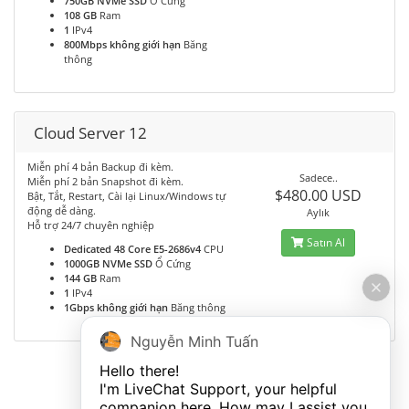
750GB NVMe SSD
Ổ Cứng
108 GB
Ram
1
IPv4
800Mbps không giới hạn
Băng
thông
Cloud Server 12
Miễn phí 4 bản Backup đi kèm.
Sadece..
Miễn phí 2 bản Snapshot đi kèm.
$480.00 USD
Bật, Tắt, Restart, Cài lại Linux/Windows tự
động dễ dàng.
Aylık
Hỗ trợ 24/7 chuyên nghiệp
Satın Al
Dedicated 48 Core E5-2686v4
CPU
1000GB NVMe SSD
Ổ Cứng
144 GB
Ram
1
IPv4
1Gbps không giới hạn
Băng thông
Nguyễn Minh Tuấn
Hello there!

I'm LiveChat Support, your helpful 
companion here. How may I assist you 