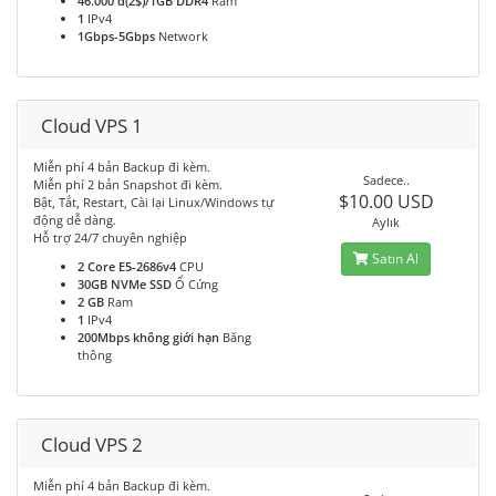
46.000 đ(2$)/1GB DDR4
Ram
1
IPv4
1Gbps-5Gbps
Network
Cloud VPS 1
Miễn phí 4 bản Backup đi kèm.
Sadece..
Miễn phí 2 bản Snapshot đi kèm.
$10.00 USD
Bật, Tắt, Restart, Cài lại Linux/Windows tự
động dễ dàng.
Aylık
Hỗ trợ 24/7 chuyên nghiệp
Satın Al
2 Core E5-2686v4
CPU
30GB NVMe SSD
Ổ Cứng
2 GB
Ram
1
IPv4
200Mbps không giới hạn
Băng
thông
Cloud VPS 2
Miễn phí 4 bản Backup đi kèm.