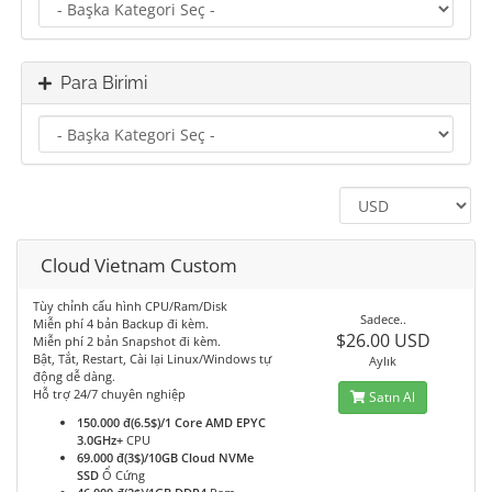
Para Birimi
Cloud Vietnam Custom
Tùy chỉnh cấu hình CPU/Ram/Disk
Sadece..
Miễn phí 4 bản Backup đi kèm.
$26.00 USD
Miễn phí 2 bản Snapshot đi kèm.
Bật, Tắt, Restart, Cài lại Linux/Windows tự
Aylık
động dễ dàng.
Hỗ trợ 24/7 chuyên nghiệp
Satın Al
150.000 đ(6.5$)/1 Core AMD EPYC
3.0GHz+
CPU
69.000 đ(3$)/10GB Cloud NVMe
SSD
Ổ Cứng