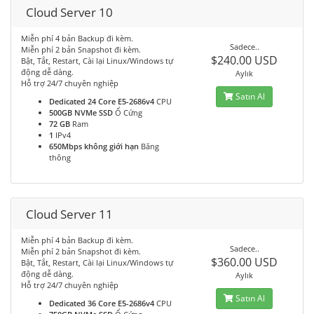
Cloud Server 10
Miễn phí 4 bản Backup đi kèm.
Sadece..
Miễn phí 2 bản Snapshot đi kèm.
$240.00 USD
Bật, Tắt, Restart, Cài lại Linux/Windows tự
động dễ dàng.
Aylık
Hỗ trợ 24/7 chuyên nghiệp
Satın Al
Dedicated 24 Core E5-2686v4
CPU
500GB NVMe SSD
Ổ Cứng
72 GB
Ram
1
IPv4
650Mbps không giới hạn
Băng
thông
Cloud Server 11
Miễn phí 4 bản Backup đi kèm.
Sadece..
Miễn phí 2 bản Snapshot đi kèm.
$360.00 USD
Bật, Tắt, Restart, Cài lại Linux/Windows tự
động dễ dàng.
Aylık
Hỗ trợ 24/7 chuyên nghiệp
Satın Al
Dedicated 36 Core E5-2686v4
CPU