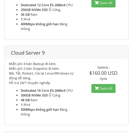
Satın Al
Dedicated 12 Core E5-2686v4
CPU
250GB NVMe SSD
Ổ Cứng
36 GB
Ram
1
IPv4
400Mbps không giới hạn
Băng
thông
Cloud Server 9
Miễn phí 4 bản Backup đi kèm.
Sadece..
Miễn phí 2 bản Snapshot đi kèm.
$160.00 USD
Bật, Tắt, Restart, Cài lại Linux/Windows tự
động dễ dàng.
Aylık
Hỗ trợ 24/7 chuyên nghiệp
Satın Al
Dedicated 16 Core E5-2686v4
CPU
300GB NVMe SSD
Ổ Cứng
48 GB
Ram
1
IPv4
500Mbps không giới hạn
Băng
thông