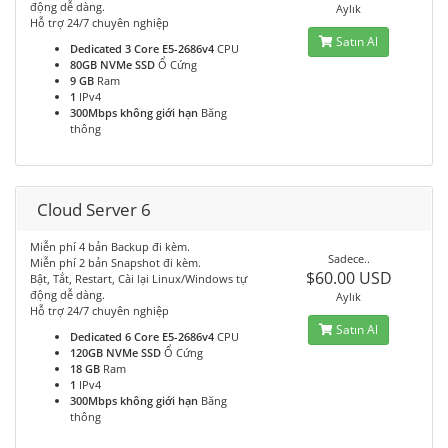
động dễ dàng.
Aylık
Hỗ trợ 24/7 chuyên nghiệp
Satın Al
Dedicated 3 Core E5-2686v4
CPU
80GB NVMe SSD
Ổ Cứng
9 GB
Ram
1
IPv4
300Mbps không giới hạn
Băng
thông
Cloud Server 6
Miễn phí 4 bản Backup đi kèm.
Sadece..
Miễn phí 2 bản Snapshot đi kèm.
$60.00 USD
Bật, Tắt, Restart, Cài lại Linux/Windows tự
động dễ dàng.
Aylık
Hỗ trợ 24/7 chuyên nghiệp
Satın Al
Dedicated 6 Core E5-2686v4
CPU
120GB NVMe SSD
Ổ Cứng
18 GB
Ram
1
IPv4
300Mbps không giới hạn
Băng
thông