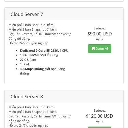
Cloud Server 7
Miễn phí 4 bản Backup đi kèm.
Sadece..
Miễn phí 2 bản Snapshot đi kèm.
$90.00 USD
Bật, Tắt, Restart, Cài lại Linux/Windows tự
động dễ dàng.
Aylık
Hỗ trợ 24/7 chuyên nghiệp
Satın Al
Dedicated 9 Core E5-2686v4
CPU
180GB NVMe SSD
Ổ Cứng
27 GB
Ram
1
IPv4
400Mbps không giới hạn
Băng
thông
Cloud Server 8
Miễn phí 4 bản Backup đi kèm.
Sadece..
Miễn phí 2 bản Snapshot đi kèm.
$120.00 USD
Bật, Tắt, Restart, Cài lại Linux/Windows tự
động dễ dàng.
Aylık
Hỗ trợ 24/7 chuyên nghiệp