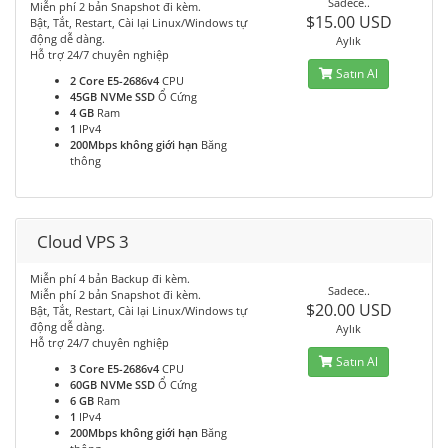
Sadece..
Miễn phí 2 bản Snapshot đi kèm.
$15.00 USD
Bật, Tắt, Restart, Cài lại Linux/Windows tự
động dễ dàng.
Aylık
Hỗ trợ 24/7 chuyên nghiệp
Satın Al
2 Core E5-2686v4
CPU
45GB NVMe SSD
Ổ Cứng
4 GB
Ram
1
IPv4
200Mbps không giới hạn
Băng
thông
Cloud VPS 3
Miễn phí 4 bản Backup đi kèm.
Sadece..
Miễn phí 2 bản Snapshot đi kèm.
$20.00 USD
Bật, Tắt, Restart, Cài lại Linux/Windows tự
động dễ dàng.
Aylık
Hỗ trợ 24/7 chuyên nghiệp
Satın Al
3 Core E5-2686v4
CPU
60GB NVMe SSD
Ổ Cứng
6 GB
Ram
1
IPv4
200Mbps không giới hạn
Băng