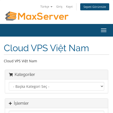
Türkçe
Giriş
Kayıt
Sepeti Görüntüle
Gezi
değiş
Cloud VPS Việt Nam
Cloud VPS Việt Nam
Kategoriler
İşlemler