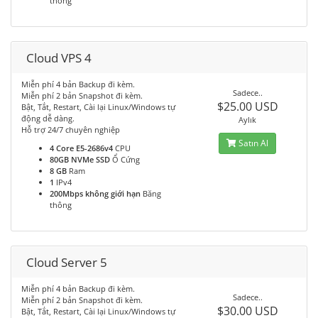
thông
Cloud VPS 4
Miễn phí 4 bản Backup đi kèm.
Sadece..
Miễn phí 2 bản Snapshot đi kèm.
$25.00 USD
Bật, Tắt, Restart, Cài lại Linux/Windows tự
động dễ dàng.
Aylık
Hỗ trợ 24/7 chuyên nghiệp
Satın Al
4 Core E5-2686v4
CPU
80GB NVMe SSD
Ổ Cứng
8 GB
Ram
1
IPv4
200Mbps không giới hạn
Băng
thông
Cloud Server 5
Miễn phí 4 bản Backup đi kèm.
Sadece..
Miễn phí 2 bản Snapshot đi kèm.
$30.00 USD
Bật, Tắt, Restart, Cài lại Linux/Windows tự